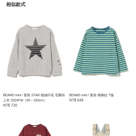
相似款式
同，如實際商品有色差之情況敬請見諒。
※請參考與實品顏色較為接近的商品單品照。
BEAMS mini
以“將BEAMS的安心感和信賴感發展到童裝”的心情展開的＜
BEAMS mini＞。強調不一昧配合大人的風格，讓孩子樂於自己選
擇喜好的理念。主要以3~7歲可愛調皮的風格和8~12歲些許早熟
的”Boy”&”Girls”的風格所提案的支線品牌。
到店詢問時請告知店員下方的商品編號
商品編號：45-26-0038-289
BEAMS mini / 童裝 STAR 植絨印花 毛圈布
BEAMS mini / 童裝 橫條紋 T恤
» 聯絡我們
NT$ 648
上衣 2024FW（90～150cm）
NT$ 720
商品詳細
性別
：
KIDS