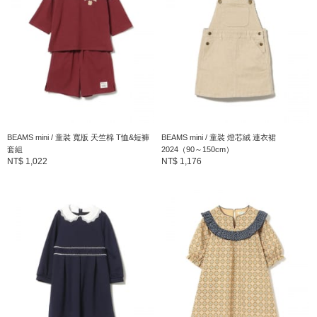
分類
：
裙子
＞
其他裙子
尺寸
：
110、120、130
【洋裝】表布：聚酯纖維65% 縲縈35% 裡布：聚
酯纖維100% 衣領部分：聚酯纖維100% 裝飾部
BEAMS mini / 童裝 寬版 天竺棉 T恤&短褲
BEAMS mini / 童裝 燈芯絨 連衣裙
素材
：
分 本體：聚酯纖維100% 別布：聚酯纖維65% 綿
套組
2024（90～150cm）
NT$ 1,022
NT$ 1,176
35% 【外套】表布：聚酯纖維100% 裡布：聚
酯纖維100% 織帶部分：縲縈85% 尼龍15%
產地
：
孟加拉製造
商品編號
：
45-26-0038-289