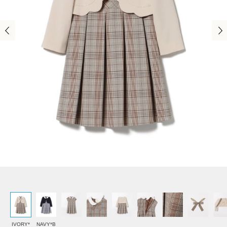
IVORY*
NAVY*B