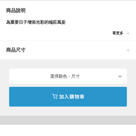
商品說明
為重要日子增添光彩的端莊風姿
看更多
短袖洋裝加上正式的波羅列外套組合，兼具可愛與優雅感的正式服
裝。沉穩色調的優雅格紋圖樣、優雅的圓領、可取下的蝴蝶結。從
商品尺寸
高腰的位置向下變寬的優雅輪廓充滿可愛感。波羅列外套的圓弧狀
設計加上同色系的展現華麗感。在畢業・入學或參加結婚典禮等喜
慶場合都可以廣泛對應。
選擇顏色・尺寸
※品牌標籤隨尺寸會有不同的顏色。
※90~120尺寸、品牌標籤：白。
※130~150尺寸、品牌標籤：深藍。
Model：H105（cm）Size：110
※照片中以樣品拍攝，與實際商品可能會有些微誤差產生。
※商品色澤會依據環境光源或個人的手機電腦螢幕顯示而有些許不