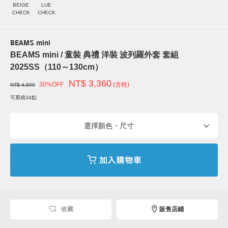
BEIGE
LUE
CHECK
CHECK
BEAMS mini
BEAMS mini / 童裝 典禮 洋裝 波列羅外套 套組
2025SS（110～130cm）
NT$ 3,360
30%OFF
(含稅)
NT$ 4,800
可累積34點
選擇顏色・尺寸
收藏
販售店鋪