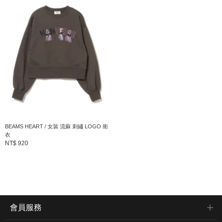
商品詳細
性別
：
WOMEN
分類
：
T恤・剪裁上衣
＞
剪裁上衣
尺寸
：
FREE
本體：聚酯纖維98% 聚氨酯2% 布帛部分：縲縈
BEAMS HEART / 女裝 流蘇 刺繡 LOGO 衛
素材
：
衣
68% 聚酯纖維32%
NT$ 920
產地
：
CHINA
商品編號
：
43-14-0098-138
會員服務