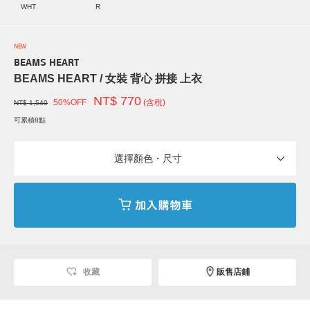
WHT
R
NEW
BEAMS HEART
BEAMS HEART / 女裝 背心 拼接 上衣
NT$ 770
50%OFF
(含稅)
NT$ 1,540
可累積8點
選擇顏色・尺寸
收藏
販售店鋪