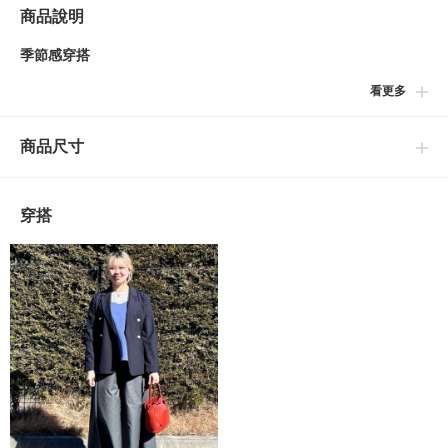
商品說明
季節感穿搭
看更多
■設計
將露肩上衣做為層次穿搭的假兩件設計的衛衣。演出休閒感氛圍，
商品尺寸
步行時下擺也會隨之搖曳，令人相當注目的亮點。
■穿搭
穿搭
引人注目的配色設計為主角級單品，搭配簡約的下身相當合適。也
推薦與俐落的長褲或窄版長裙搭配。
■尺寸
些許寬鬆的尺寸感。不顯身形曲線的A字形輪廓設計。
■材質
本體使用針織棉材質，帶有些許透明感的面料疊穿，提升時尚感。