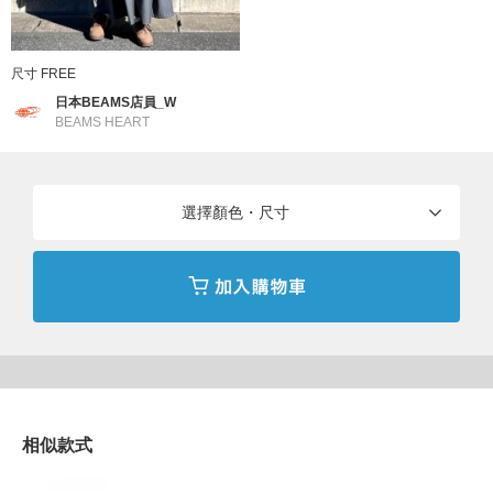
■洗滌方法
可機洗（詳情請參見商品附帶的品質標籤）
尺寸 FREE
日本BEAMS店員_W
BEAMS HEART
※商品色澤會依據環境光源或個人的手機電腦螢幕顯示而有些許不
同，如實際商品有色差之情況敬請見諒。
※請參考與實品顏色較為接近的商品單品照。
選擇顏色・尺寸
BEAMS HEART
〈BEAMS HEART〉所珍視的，是流行趨勢與經典基本款之間「恰
到好處」的平衡。以舒適自在的個人穿搭、觸手可及的親民價格，
無論是特別的日子或是再平凡不過的日常，皆能感受因穿搭而雀躍
的美好瞬間。
到店詢問時請告知店員下方的商品編號
相似款式
商品編號：43-14-0098-138
» 聯絡我們