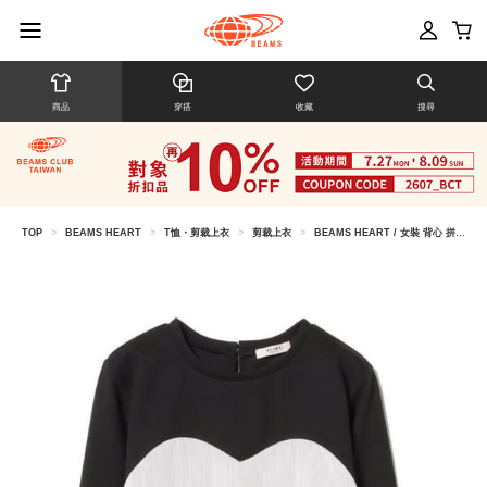
商品
穿搭
收藏
搜尋
TOP
>
BEAMS HEART
>
T恤・剪裁上衣
>
剪裁上衣
>
BEAMS HEART / 女裝 背心 拼接 上衣