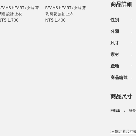
商品詳細
BEAMS HEART / 女裝 荷
BEAMS HEART / 女裝 剪
葉邊 設計 上衣
裁 緹花 無袖 上衣
性別
：
NT$ 1,700
NT$ 1,400
分類
：
尺寸
：
素材
：
產地
：
商品編號
：
商品尺寸
FREE
：
身長 
≫ 點此看尺寸