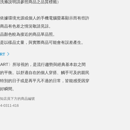
洗滌說明請參照商品之品質標籤）
依據環境光源或個人的手機電腦螢幕顯示而有些許
商品有色差之情況敬請見諒。
品顏色較為接近的商品單品照。
是以樣品丈量，與實際商品可能會有誤差產生。
RT
 HEART〉所珍視的，是流行趨勢與經典基本款之間
的平衡。以舒適自在的個人穿搭、觸手可及的親民
特別的日子或是再平凡不過的日常，皆能感受因穿
好瞬間。
知店員下方的商品編號
-0311-416