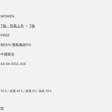
WOMEN
T恤・剪裁上衣
＞
T恤
FREE
棉55% 聚酯纖維5%
中國製造
43-04-0311-416
55.5／肩寬 48.5／身寬 50／袖長 29.5
導覽