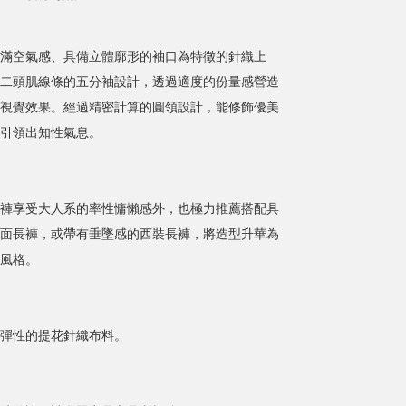
滿空氣感、具備立體廓形的袖口為特徵的針織上
二頭肌線條的五分袖設計，透過適度的份量感營造
視覺效果。經過精密計算的圓領設計，能修飾優美
引領出知性氣息。
褲享受大人系的率性慵懶感外，也極力推薦搭配具
面長褲，或帶有垂墜感的西裝長褲，將造型升華為
風格。
彈性的提花針織布料。