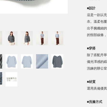
■設計
這是一款以充
衣。溫柔包覆
出手腕纖細的
的頸部線條，
■穿搭
除了搭配丹寧
備光澤感的緞
洗鍊的辦公室
■材質
選用具備優異
■洗滌方式