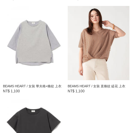
BEAMS HEART / 女裝 華夫格×條紋 上衣
BEAMS HEART / 女裝 直條紋 緹花 上衣
NT$ 1,100
NT$ 1,100