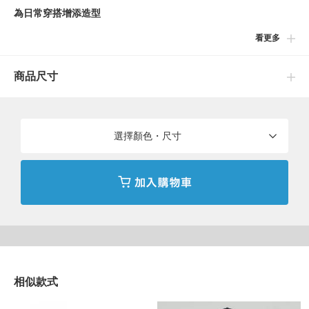
為日常穿搭增添造型
看更多
■設計
在大受歡迎的小熊刺繡T恤系列中，抱著枕頭、穿著睡衣造型的
商品尺寸
「睡衣小熊」全新登場。胸前口袋點綴著充滿放鬆感且逗趣迷人的
小熊刺繡，為簡約的 T 恤增添了一份充滿童心的亮點。
■穿搭
選擇顏色・尺寸
搭配丹寧褲或棉褲，即可完成假日的休閒風格。不受流行左右的標
準合身廓形，無論是街頭漫步的日常外出，或是想要徹底放鬆的居
家時光，都能完美融入各種生活場景。
■材質
選用觸感佳且適合每日穿著的 100% 純棉天竺平織布料。
相似款式
■洗滌方式