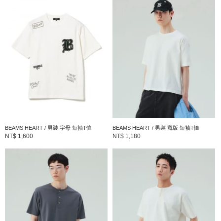
可水洗、可乾洗（詳細洗滌說明請參照商品之品質標籤）
※商品色澤會依據環境光源或個人的手機電腦螢幕顯示而有些許不
同，如實際商品有色差之情況敬請見諒。
※請參考與實品顏色較為接近的商品單品照。
※刊登的尺寸是以樣品丈量，與實際商品可能會有誤差產生。
BEAMS HEART
〈BEAMS HEART〉所珍視的，是流行趨勢與經典基本款之間「恰
到好處」的平衡。以舒適自在的個人穿搭、觸手可及的親民價格，
BEAMS HEART / 男裝 字母 短袖T恤
BEAMS HEART / 男裝 寬版 短袖T恤
NT$ 1,600
NT$ 1,180
無論是特別的日子或是再平凡不過的日常，皆能感受因穿搭而雀躍
的美好瞬間。
到店詢問時請告知店員下方的商品編號
商品編號：42-08-0093-819
» 聯絡我們