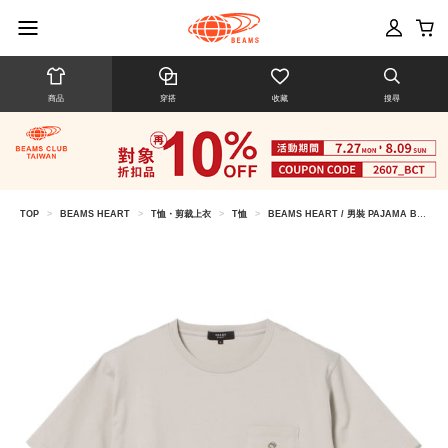
商品
穿搭
收藏
搜尋
TOP
>
BEAMS HEART
>
T恤・剪裁上衣
>
T恤
>
BEAMS HEART / 男裝 PAJAMA BEAR 短袖T恤