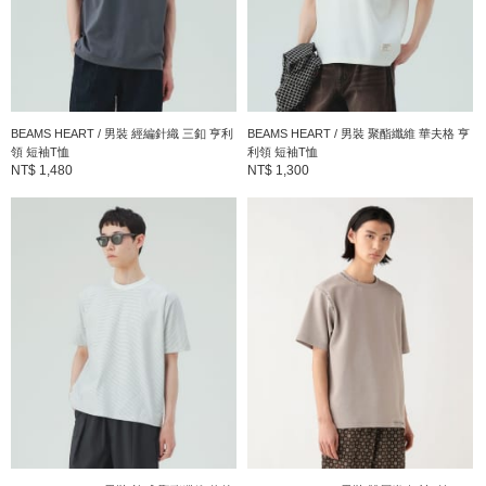
商品詳細
性別
：
MEN
分類
：
T恤・剪裁上衣
＞
T恤
BEAMS HEART / 男裝 經編針織 三釦 亨利
BEAMS HEART / 男裝 聚酯纖維 華夫格 亨
領 短袖T恤
利領 短袖T恤
尺寸
：
S、M、L、XL
NT$ 1,480
NT$ 1,300
本體：棉100% 羅紋部分：棉100% 刺繍部分：聚酯
素材
：
纖維100%
產地
：
中國製造
商品編號
：
42-08-0093-819