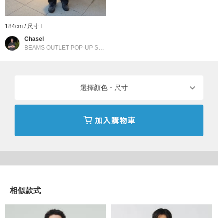
可水洗、可乾洗
（詳細請參閱商品附屬的洗滌標籤）
184cm / 尺寸 L
Chasel
BEAMS OUTLET POP-UP SHOP 台中港
／
BEAMS HEART
※商品色澤會依據環境光源或個人的手機電腦螢幕顯示而有些許不
同，如實際商品有色差之情況敬請見諒。
※請參考與實品顏色較為接近的商品單品照。
選擇顏色・尺寸
BEAMS HEART
〈BEAMS HEART〉所珍視的，是流行趨勢與經典基本款之間「恰
到好處」的平衡。以舒適自在的個人穿搭、觸手可及的親民價格，
無論是特別的日子或是再平凡不過的日常，皆能感受因穿搭而雀躍
的美好瞬間。
到店詢問時請告知店員下方的商品編號
相似款式
商品編號：42-11-0117-639
» 聯絡我們