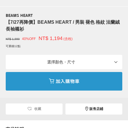
BEAMS HEART
【7/27再降價】BEAMS HEART / 男裝 褪色 格紋 法蘭絨
長袖襯衫
NT$ 1,194
40%OFF
(含稅)
NT$ 1,990
可累積12點
選擇顏色・尺寸
收藏
販售店鋪