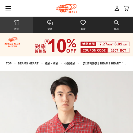
商品
穿搭
收藏
搜尋
TOP
>
BEAMS HEART
>
襯衫・罩衫
>
休閒襯衫
>
【7/27再降價】BEAMS HEART / 男裝 褪色 格紋 法蘭絨 長袖襯衫