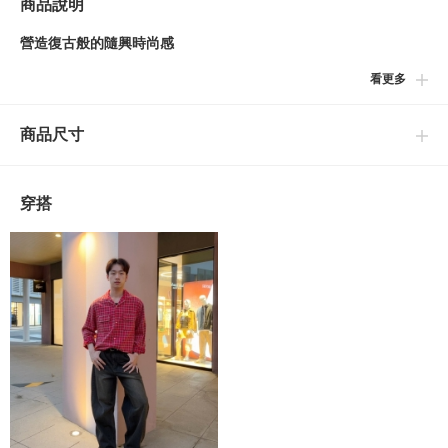
商品說明
營造復古般的隨興時尚感
看更多
■設計
採用帶有復古情懷的開領的格紋襯衫。衣身整體經過表面脫色處理
商品尺寸
加工，重現彷彿長年愛用般的質感。適度寬鬆的休閒版型，不會過
度貼合身形線條，能融入各種風格穿搭。
穿搭
■穿搭
推薦搭配簡約的牛仔褲或休閒褲，突顯襯衫的份量感。利用開領設
計的特點，內搭露出白色T恤，即可打造出具備都會感的清新工裝
風格。從單穿到換季時節的外套，適用於廣泛的穿搭。
■材質
採用棉質格紋法蘭絨材質。
■養護方法