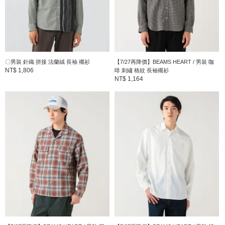
〇男裝 針織 拼接 法蘭絨 長袖 襯衫
【7/27再降價】BEAMS HEART / 男裝 咖
NT$ 1,806
啡 刺繡 格紋 長袖襯衫
NT$ 1,164