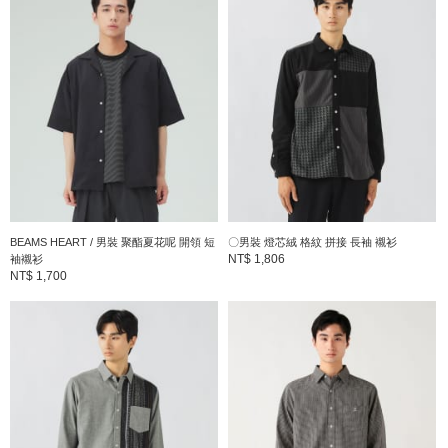
商品詳細
性別
：
MEN
分類
：
襯衫・罩衫
＞
休閒襯衫
尺寸
：
S、M、L
素材
：
棉100%
BEAMS HEART / 男裝 聚酯夏花呢 開領 短
〇男裝 燈芯絨 格紋 拼接 長袖 襯衫
NT$ 1,806
袖襯衫
產地
：
CHINA
NT$ 1,700
商品編號
：
42-11-0117-639