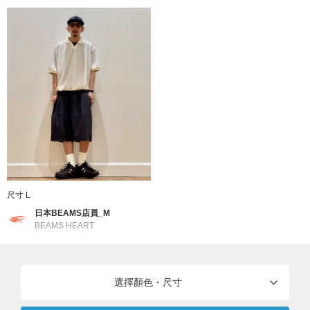
到好處」的平衡。以舒適自在的個人穿搭、觸手可及的親民價格，
無論是特別的日子或是再平凡不過的日常，皆能感受因穿搭而雀躍
的美好瞬間。
到店詢問時請告知店員下方的商品編號
商品編號：42-25-0035-639
» 聯絡我們
商品詳細
性別
：
MEN
尺寸 L
日本BEAMS店員_M
分類
：
褲子
＞
短褲
BEAMS HEART
尺寸
：
S、M、L
選擇顏色・尺寸
素材
：
尼龍88% 聚酯纖維9% 彈性纖維3%