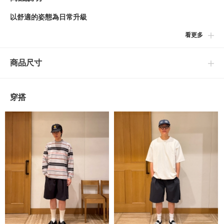
以舒適的姿態為日常升級
看更多
■設計
起皺加工帶來的纖細紋理感，能感受到大人感的寬版短褲。配置了
商品尺寸
單褶，帶有份量感的版型，褲管寬與長度經過計算，實現俐落的風
貌。更換為隱藏拉鍊，以消除多餘部分的極簡設計為亮點的一件單
品。
穿搭
■穿搭
搭配整潔的白色T恤或Polo衫，打造輕快的風格，也推薦搭配適合
在夏日穿著的針織上衣，營造高雅的悠閒風格。鞋款可搭配涼鞋，
展示季節感；穿著皮鞋，即可完成融入都市生活的現代短褲造型。
用自由度高的穿搭將日常升級。
■材質
使用尼龍、聚酯纖維與彈性纖維混紡而成，輕盈且伸展性良好的起