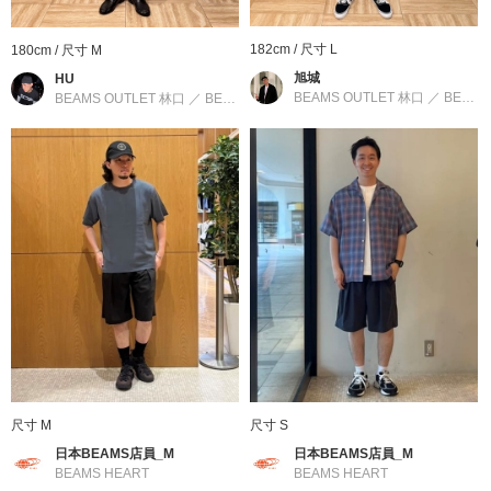
皺材料。有良好的不貼膚感、不須在意起皺褶痕、能自由穿著的機
能性，以諸多客人評價其為「夏天的定番」，充滿信賴感為特點。
182cm / 尺寸 L
180cm / 尺寸 M
旭城
雖然輕薄，但帶有深度的風貌，為穿搭容易變得單調的夏天裝扮帶
HU
BEAMS OUTLET 林口
／
BEAMS HEART
BEAMS OUTLET 林口
／
BEAMS HEART
來恰到好處的亮點。可在家自行水洗，能輕易照料的優點充滿魅
力。
■養護方法
可水洗・可乾洗
※洗滌方式請參考洗標。
※商品色澤會依據環境光源或個人的手機電腦螢幕顯示而有些許不
同，如實際商品有色差之情況敬請見諒。
※請參考與實品顏色較為接近的商品單品照。
尺寸 M
尺寸 S
BEAMS HEART
日本BEAMS店員_M
日本BEAMS店員_M
BEAMS HEART
BEAMS HEART
〈BEAMS HEART〉所珍視的，是流行趨勢與經典基本款之間「恰