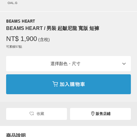
OAL.G
BEAMS HEART
BEAMS HEART / 男裝 起皺尼龍 寬版 短褲
NT$ 1,900
(含稅)
可累積57點
選擇顏色・尺寸
收藏
販售店鋪
商品說明