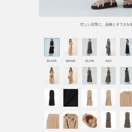
忙しい日常に、品格とタフさを添える
BLACK
BEIGE
OLIVE
SAX