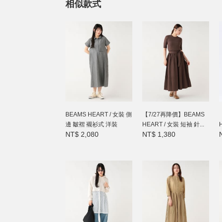
相似款式
BEAMS HEART / 女裝 側
【7/27再降價】BEAMS
邊 皺褶 襯衫式 洋裝
HEART / 女裝 短袖 針...
NT$ 2,080
NT$ 1,380