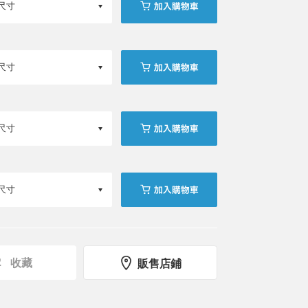
收藏
販售店鋪