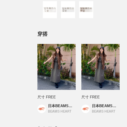
穿搭
尺寸 FREE
尺寸 FREE
日本BEAMS店員_W
日本BEAMS店員_W
BEAMS HEART
BEAMS HEART