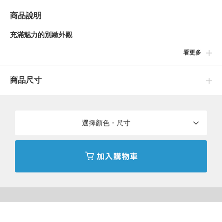
商品說明
充滿魅力的別緻外觀
看更多
■設計
精緻的平喜鍊條樣式，巧妙展現存在感的手鍊。略長的設計，呈現
商品尺寸
隨性自然的氛圍。推薦與現有的飾品搭配。
■搭配
時尚設計，能輕鬆搭配任何風格的造型。
選擇顏色・尺寸
BEAMS HEART
〈BEAMS HEART〉所珍視的，是流行趨勢與經典基本款之間「恰
到好處」的平衡。以舒適自在的個人穿搭、觸手可及的親民價格，
無論是特別的日子或是再平凡不過的日常，皆能感受因穿搭而雀躍
的美好瞬間。