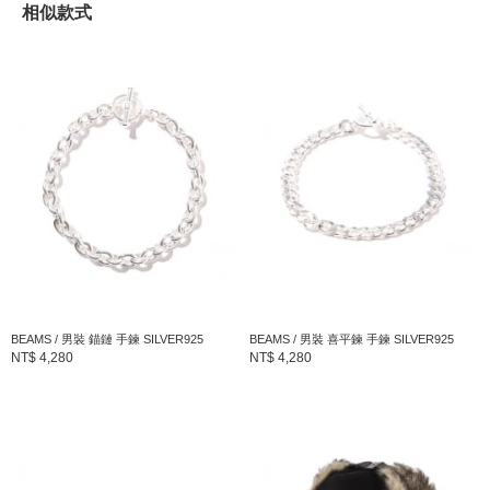
相似款式
到店詢問時請告知店員下方的商品編號
商品編號：42-42-0007-324
» 聯絡我們
商品詳細
性別
：
MEN
分類
：
飾品
＞
手鐲
尺寸
：
FREE
素材
：
鍊條部分：鐵 留扣部分：錫
BEAMS / 男裝 錨鏈 手鍊 SILVER925
BEAMS / 男裝 喜平鍊 手鍊 SILVER925
NT$ 4,280
NT$ 4,280
產地
：
韓國製造
商品編號
：
42-42-0007-324