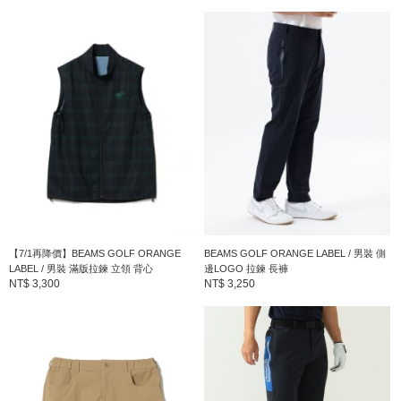
BEAMS GOLF ORANGE LABEL
到店詢問時請告知店員下方的商品編號
商品編號：82-25-0044-803
» 聯絡我們
商品詳細
性別
：
MEN
【7/1再降價】BEAMS GOLF ORANGE
BEAMS GOLF ORANGE LABEL / 男裝 側
分類
：
褲子
LABEL / 男裝 滿版拉鍊 立領 背心
邊LOGO 拉鍊 長褲
NT$ 3,300
NT$ 3,250
尺寸
：
M、L、XL
素材
：
聚酯纖維100%
產地
：
中國製造