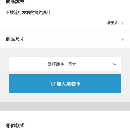
商品說明
不被流行左右的簡約設計
看更多
〈BEAMS GOLF〉經典的Tour系列，全新改版升級為“US 系列”。
保留高實用性的直筒版型與具備防撥水效果的彈性布料，同時導入
商品尺寸
更加洗練的設計元素。結合布料本身的質感，穿著感受輕盈舒適。
簡約不受上衣風格限制的設計，也是此款商品的一大魅力。
Model：H183 B99 W76 H96 Size：L
選擇顏色・尺寸
光澤感：略有
內裡：無
透膚感：略有（僅白色款）
■洗滌方式
可水洗或乾洗
相似款式
（詳細請參閱商品附屬的洗滌標籤）