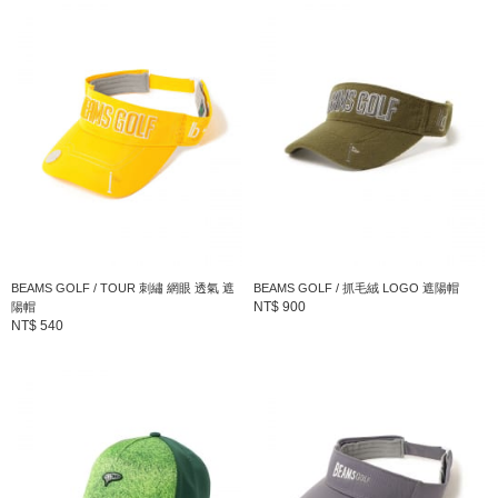
商品編號：81-41-1162-412
» 聯絡我們
商品詳細
性別
：
WOMEN
分類
：
帽子
＞
帽子
尺寸
：
FREE
BEAMS GOLF / TOUR 刺繡 網眼 透氣 遮
BEAMS GOLF / 抓毛絨 LOGO 遮陽帽
NT$ 900
陽帽
素材
：
棉100%
NT$ 540
產地
：
中國製造
商品編號
：
81-41-1162-412