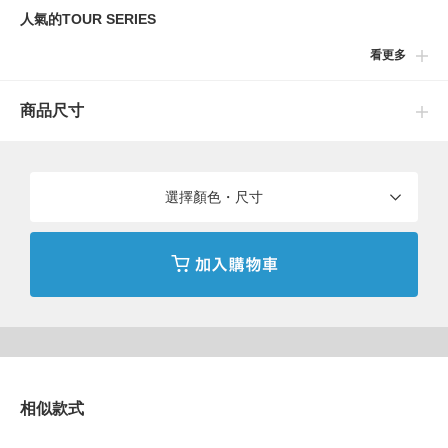
人氣的TOUR SERIES
看更多
〈BEAMS GOLF〉 原創遮陽帽的LOGO更新版本登場！使用棉質
100％ 的斜紋材質製成，可以多季節配戴。 LOGO 設計散發職業
商品尺寸
選手氣息 ，與各種穿衣風格都很適配。帽簷中內藏磁鐵，可以輕
鬆吸取拿下附屬的原創高爾夫球標。附有調節帶。多種顏色展開，
是件使人想收藏的推薦單品。
選擇顏色・尺寸
※ 附有止汗帶，可安置於帽款與額頭接觸的部位，能預防因汗水
而掉色或是粉底液沾染帽款的問題。可拆卸清洗。
BEAMS GOLF
以具時尚性與功能性為特點，用BEAMS獨到的視角創立的高爾夫
風格原創品牌。同時也推出讓人能愉快享受高爾夫運動，充滿玩心
設計的配飾系列單品。
相似款式
到店詢問時請告知店員下方的商品編號