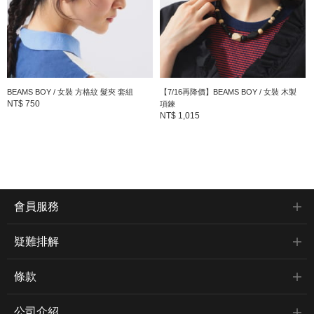
BEAMS BOY / 女裝 方格紋 髮夾 套組
【7/16再降價】BEAMS BOY / 女裝 木製
NT$ 750
項鍊
NT$ 1,015
會員服務
疑難排解
條款
公司介紹