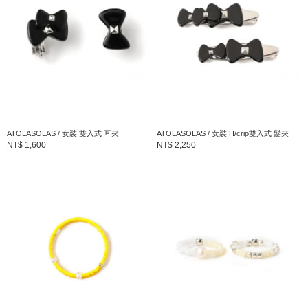
» 聯絡我們
商品詳細
性別
：
WOMEN
分類
：
飾品
＞
手鐲
ATOLASOLAS / 女裝 雙入式 耳夾
ATOLASOLAS / 女裝 H/crip雙入式 髮夾
NT$ 1,600
NT$ 2,250
尺寸
：
FREE
素材
：
聚酯纖維樹酯
產地
：
菲律賓製造
商品編號
：
13-42-1608-847
看更多