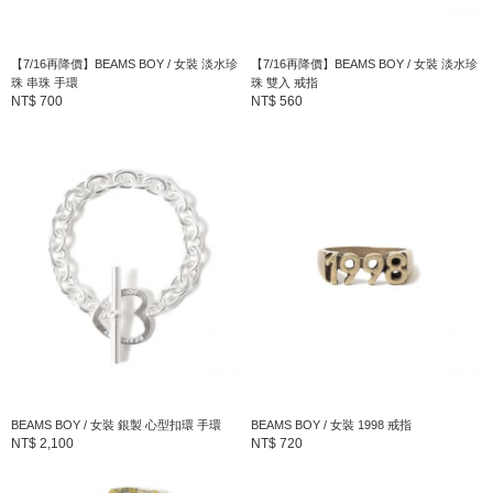
【7/16再降價】BEAMS BOY / 女裝 淡水珍
【7/16再降價】BEAMS BOY / 女裝 淡水珍
珠 串珠 手環
珠 雙入 戒指
NT$ 700
NT$ 560
BEAMS BOY / 女裝 銀製 心型扣環 手環
BEAMS BOY / 女裝 1998 戒指
NT$ 2,100
NT$ 720