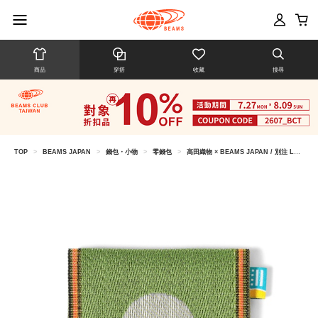
商品
穿搭
收藏
搜尋
TOP
>
BEAMS JAPAN
>
錢包・小物
>
零錢包
>
高田織物 × BEAMS JAPAN / 別注 LOGO 卡夾零錢包