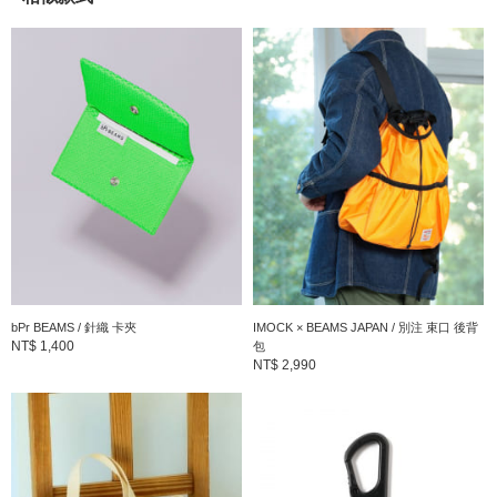
到店詢問時請告知店員下方的商品編號
商品編號：56-65-0288-389
» 聯絡我們
商品詳細
性別
：
MEN
分類
：
錢包・小物
＞
零錢包
尺寸
：
FREE
素材
：
聚乙烯等
bPr BEAMS / 針織 卡夾
IMOCK × BEAMS JAPAN / 別注 束口 後背
NT$ 1,400
包
NT$ 2,990
產地
：
日本製造
商品編號
：
56-65-0288-389