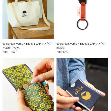
evergreen works × BEAMS JAPAN / 別注
evergreen works × BEAMS JAPAN / 別注
便當盒 托特包
鑰匙圈
NT$ 1,540
NT$ 450