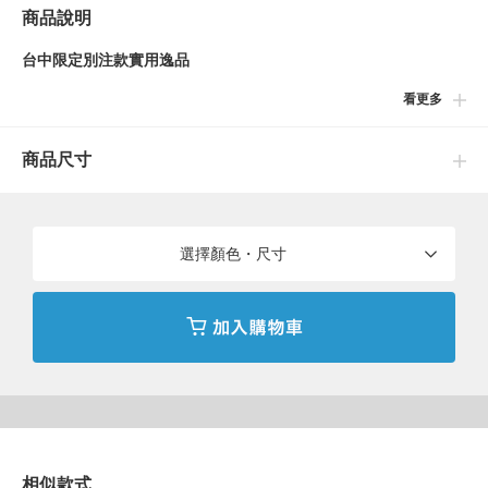
商品說明
台中限定別注款實用逸品
看更多
源自岡山縣倉敷・兒島，結合實用性與美觀的「高田織物卡夾與零
錢包」推出台中限定色系。表面為BEAMS JAPAN更新的經典
商品尺寸
LOGO，打開後內側則有台中字樣。清爽的綠色，加上恰到好處的
尺寸，方便攜帶且令人想要收藏。
BEAMS JAPAN
選擇顏色・尺寸
日本值得誇耀的傳統、風格、次文化。將具高技術及設計能量的產
品、藝術、音樂、名產到日本飲食等，展現日本人感性的時尚面。
＜BEAMS JAPAN＞正是將這些文化齊聚一堂的地方。除了讓日本
這個地方更添快樂，更重要的是與世界產生連結。作為文化型商店
的＜BEAMS＞以日本為中心，凝聚起人們的力量，創造其價值並
綻放光芒。
相似款式