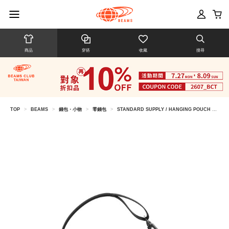
商品
穿搭
收藏
搜尋
TOP
>
BEAMS
>
錢包・小物
>
零錢包
>
STANDARD SUPPLY / HANGING POUCH 掛式小包