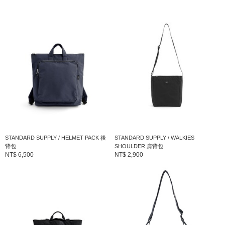
•局部配件採用牛皮點綴。
※商品色澤會依據環境光源或個人的手機電腦螢幕顯示而有些許不
同，如實際商品有色差之情況敬請見諒。
※請參考與實品顏色較為接近的商品單品照。
※刊登的尺寸是以樣品丈量，與實際商品可能會有誤差產生。
STANDARD SUPPLY
我們一整天中，真正需要的東西是甚麼？想像著實際使用的人們，
STANDARD SUPPLY / HELMET PACK 後
STANDARD SUPPLY / WALKIES
背包
SHOULDER 肩背包
追求單純簡單的本質。為了能讓這些能不斷使用的人繼續培育所設
NT$ 6,500
NT$ 2,900
計的商品。簡單卻有著更多的不同感受的設計。＜STANDARD
SUPPLY＞有著乾淨簡單的設計，同時設計出又能讓人長久持續喜
愛的商品。
到店詢問時請告知店員下方的商品編號