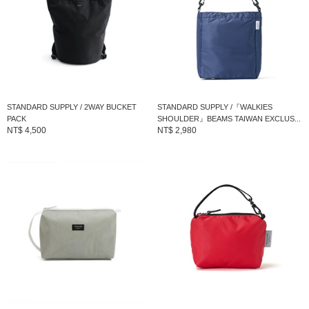
商品編號：12-64-0046-966
» 聯絡我們
商品詳細
性別
：
MEN
STANDARD SUPPLY / 2WAY BUCKET
STANDARD SUPPLY /『WALKIES
PACK
SHOULDER』BEAMS TAIWAN EXCLUS...
分類
：
錢包・小物
＞
零錢包
NT$ 4,500
NT$ 2,980
尺寸
：
FREE
本體面料：棉 60%、尼龍 40%|內側加工：壓克力
素材
：
塗層|局部配件：牛皮
產地
：
日本製造
商品編號
：
12-64-0046-966