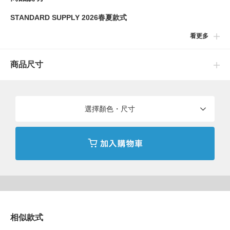
STANDARD SUPPLY 2026春夏款式
看更多
如其名「HANGING」，此款隨身吊飾包配備較長的提帶，可穿過
包包提把或掛環並以登山扣固定。手持提帶即可作為獨立小包使
商品尺寸
用，具備靈活的2WAY機能。精巧的方正外型便於分類收納，是攜
帶隨身小物的理想設計。
■關於規格
選擇顏色・尺寸
•織帶末端配置登山扣，單側可自由拆卸。
•織帶採環狀設計，方便將手腕穿過攜帶。
■關於材質
•本體採用常用於戶外服飾的60%棉與40%尼龍混紡面料，兼具輕
量、高耐久性與優異的發色度，內側並經過壓克力塗層加工。
•拉鍊選用YKK高級系列EXCELLA，經打磨拋光處理，比一般拉鍊
相似款式
更具光澤感且拉感流暢滑順。