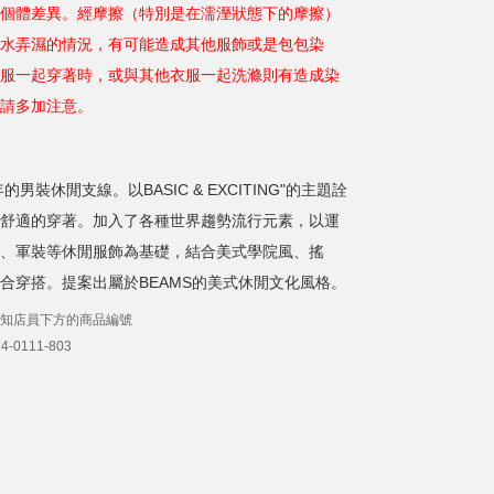
個體差異。經摩擦（特別是在濡溼狀態下的摩擦）
水弄濕的情況，有可能造成其他服飾或是包包染
服一起穿著時，或與其他衣服一起洗滌則有造成染
請多加注意。
的男裝休閒支線。以BASIC & EXCITING"的主題詮
舒適的穿著。加入了各種世界趨勢流行元素，以運
、軍裝等休閒服飾為基礎，結合美式學院風、搖
合穿搭。提案出屬於BEAMS的美式休閒文化風格。
知店員下方的商品編號
-0111-803