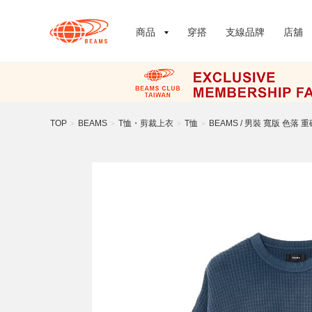
商品
穿搭
支線品牌
店舖
TOP
BEAMS
T恤・剪裁上衣
T恤
BEAMS / 男裝 寬版 色落 
>
>
>
>