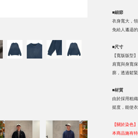
■細節
衣身寬大，領
免給人邋遢的
■尺寸
【寬版版型】
肩寬與身寬保
廓，透過鬆緊
■材質
由於採用粗織
挺度，能使衣
【關於染色】
本商品施有特