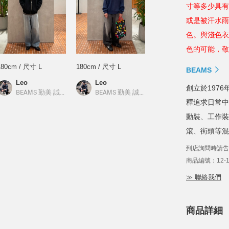
寸等多少具有
或是被汗水雨
色。與淺色衣
色的可能，敬
180cm / 尺寸 L
180cm / 尺寸 L
BEAMS
Leo
Leo
創立於1976年
／
BEAMS
BEAMS 勤美 誠品綠園道
／
BEAMS
BEAMS 勤美 誠品綠園道
／
BEAMS
釋追求日常中
動裝、工作裝
滾、街頭等混
到店詢問時請告
商品編號：12-14
≫ 聯絡我們
商品詳細