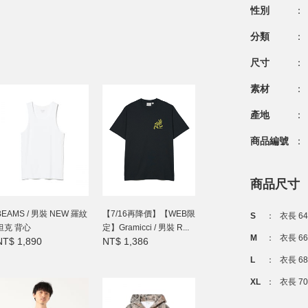
性別
：
分類
：
尺寸
：
素材
：
產地
：
商品編號
：
商品尺寸
BEAMS / 男裝 NEW 羅紋
【7/16再降價】【WEB限
S
：
衣長 64
坦克 背心
定】Gramicci / 男裝 R...
M
：
衣長 66
NT$ 1,890
NT$ 1,386
L
：
衣長 6
XL
：
衣長 70