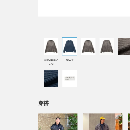
CHARCOA
NAVY
L.G
穿搭