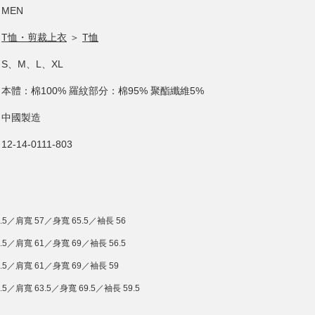
MEN
T恤・剪裁上衣
＞
T恤
S、M、L、XL
本體：棉100% 羅紋部分：棉95% 聚酯纖維5%
中國製造
12-14-0111-803
.5／肩寬 57／身寬 65.5／袖長 56
.5／肩寬 61／身寬 69／袖長 56.5
8.5／肩寬 61／身寬 69／袖長 59
.5／肩寬 63.5／身寬 69.5／袖長 59.5