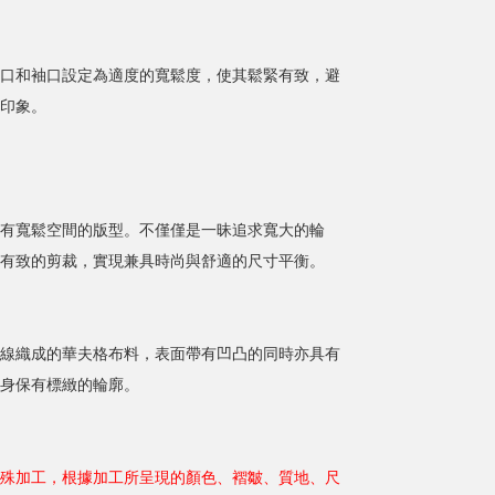
口和袖口設定為適度的寬鬆度，使其鬆緊有致，避
印象。
有寬鬆空間的版型。不僅僅是一昧追求寬大的輪
有致的剪裁，實現兼具時尚與舒適的尺寸平衡。
線織成的華夫格布料，表面帶有凹凸的同時亦具有
身保有標緻的輪廓。
殊加工，根據加工所呈現的顏色、褶皺、質地、尺