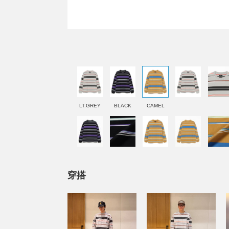
LT.GREY
BLACK
CAMEL
穿搭