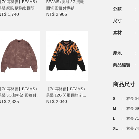
【7/1再降價】BEAMS /
BEAMS / 男裝 3G 混織
男裝 網眼 橫條紋 圓領 ...
圓領 圓領 針織衫
分類
：
NT$ 1,740
NT$ 2,905
尺寸
：
素材
：
產地
：
商品編號
：
商品尺寸
【7/1再降價】BEAMS /
【7/1再降價】BEAMS /
男裝 5G 顏料染 圓領 針...
男裝 12G 閃電 圓領 針...
S
：
衣長 64
NT$ 2,325
NT$ 2,040
M
：
衣長 69
L
：
衣長 7
XL
：
衣長 7