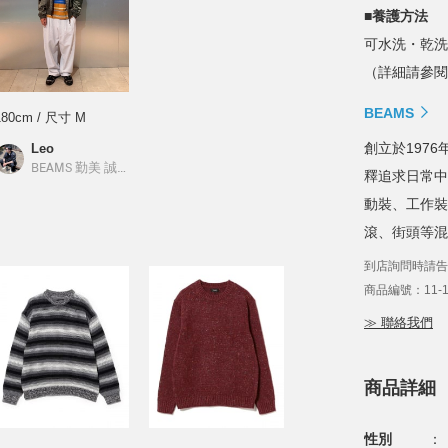
■養護方法
可水洗・乾洗
（詳細請參閱
BEAMS
180cm / 尺寸 M
創立於1976年
Leo
／
BEAMS
BEAMS 勤美 誠品綠園道
／
BEAMS
釋追求日常中
動裝、工作裝
滾、街頭等混
到店詢問時請告
商品編號：11-14
≫ 聯絡我們
商品詳細
性別
：