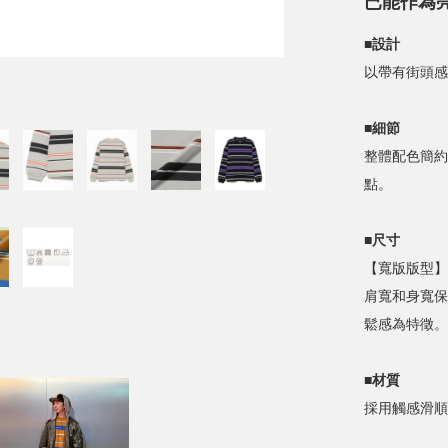
已能作為
■設計
以帶有街頭感
■細節
整體配色簡約
點。
■尺寸
【寬版版型】
肩寬和身寬保
鬆感為特徵。
■材質
採用觸感滑順