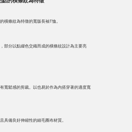
亮點的橫條紋為特徵
的橫條紋為特徵的寬版長袖T恤。
，部分以點綴色交織而成的橫條紋設計為主要亮
有寬鬆感的剪裁。以也易於作為內搭穿著的適度寬
且具備良好伸縮性的細毛圈布材質。