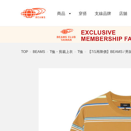
商品
穿搭
支線品牌
店舖
TOP
BEAMS
T恤・剪裁上衣
T恤
【7/1再降價】BEAMS / 
>
>
>
>