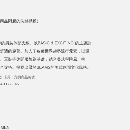
商品附屬的洗滌標籤）
的男裝休閒支線。以BASIC & EXCITING"的主題詮
舒適的穿著。加入了各種世界趨勢流行元素，以運
、軍裝等休閒服飾為基礎，結合美式學院風、搖
合穿搭。提案出屬於BEAMS的美式休閒文化風格。
知店員下方的商品編號
-1177-146
MEN