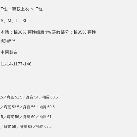
T恤・剪裁上衣
＞
T恤
S、M、L、XL
本體：棉96% 彈性纖維4% 羅紋部分：棉95% 彈性
纖維5%
中國製造
11-14-1177-146
.5／肩寬 51.5／身寬 54／袖長 60.5
／肩寬 53.5／身寬 56／袖長 60.5
1.5／肩寬 56／身寬 60／袖長 61
4／肩寬 59／身寬 63／袖長 62.5