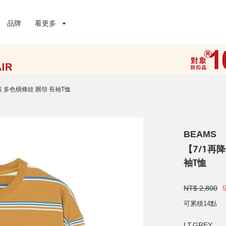
品牌
看更多
男裝 多色橫條紋 圓領 長袖T恤
BEAMS
【7/1再降
袖T恤
NT$ 2,800
可累積14點
LT.GREY