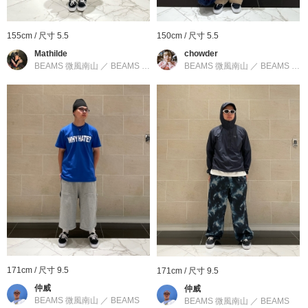
VANS
155cm / 尺寸 5.5
150cm / 尺寸 5.5
VANS的取名來自於創辦人Paul Van Doren。1966年 Paul Van
Mathilde
chowder
Doren、Gordon C.Lee、Serge d'Elia 等人在加州開了第一家
BEAMS 微風南山
／
BEAMS BOY
BEAMS 微風南山
／
BEAMS BOY
VANS 休閒服飾及鞋子專賣店，最早開始販售的鞋款就是
Authentic。長年支持各樣極限運動的老牌製造商。70年代所發表
的滑板鞋造成極大的轟動。長年受各地滑板、BMX，衝浪玩家及音
樂家所喜愛，更是於全世界享負盛名。
到店詢問時請告知店員下方的商品編號
商品編號：12-31-0854-157
» 聯絡我們
商品詳細
171cm / 尺寸 9.5
171cm / 尺寸 9.5
性別
：
MEN
仲威
仲威
BEAMS 微風南山
／
BEAMS
BEAMS 微風南山
／
BEAMS
分類
：
鞋子
＞
運動鞋