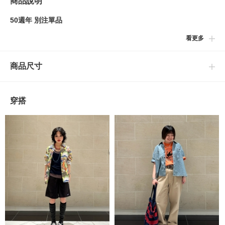
商品說明
50週年 別注單品
看更多
■設計
以〈Vans〉代表性鞋款『Era』為基礎，提升機能性所推出的特別
商品尺寸
版逸品。除了還原長年受粉絲喜愛的熟悉輪廓之外，亦升級為不受
天候限制的新一代標準鞋款。在尊重品牌傳承的同時，也完成了貼
近現代生活型態的獨家鞋款。
穿搭
■細節
鞋面採用GORE-TEX（R）材質，確保高防水透濕性，並實現雨天
也能保持舒適的穿著體驗。外底搭載抓地力出色的Vibram大底，
於各式路面狀況皆可發揮安定的運動表現。
【關於鞋類商品運送】
如遇包裝紙或鞋盒破損但商品無不良的狀況，將照常出貨。