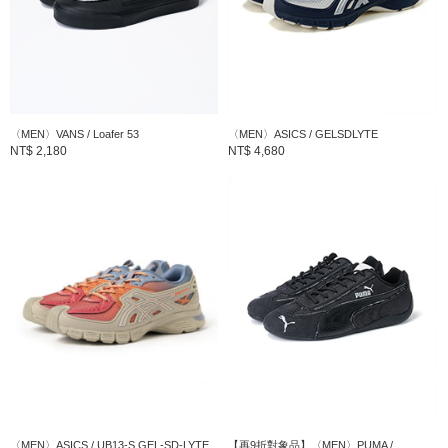
〈MEN〉VANS / Loafer 53
〈MEN〉ASICS / GELSDLYTE
NT$ 2,180
NT$ 4,680
〈MEN〉ASICS / UB13-S GEL-SD-LYTE
【再9折對象品】〈MEN〉PUMA /