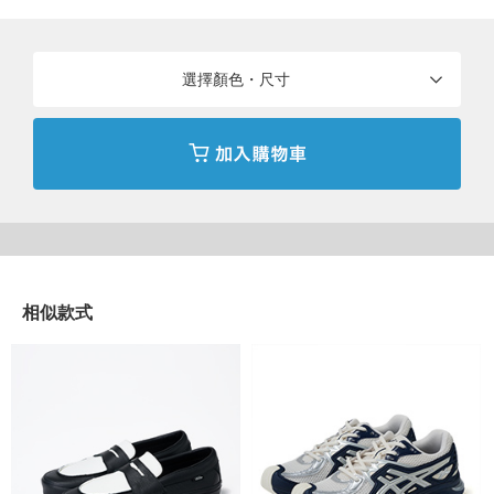
5、5.5、6、6.5、7、8、8.5、9、9.5、10、10.5、
尺寸
：
選擇顏色・尺寸
11
素材
：
帆布
產地
：
越南製造
商品編號
：
12-31-0854-157
相似款式