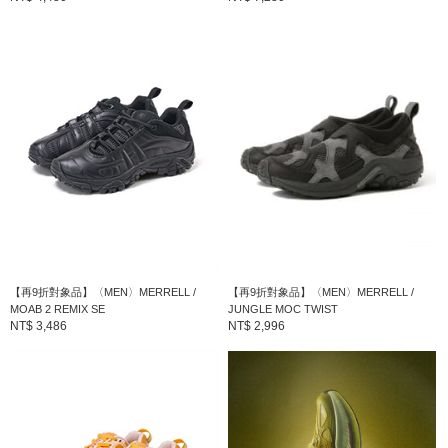
【再9折對象品】〈MEN〉MERRELL /
【再9折對象品】〈MEN〉MERRELL /
MOAB 2 REMIX SE
JUNGLE MOC TWIST
NT$ 3,486
NT$ 2,996