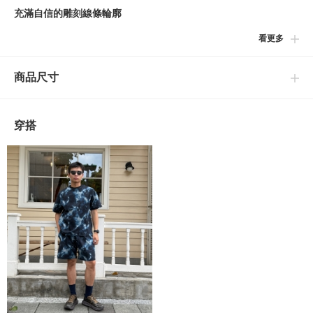
充滿自信的雕刻線條輪廓
看更多
以沈穩的棕褐配色呈現，輕盈透氣的的鞋面保持了整體的輕巧感，
整體重量較標準Mafate Speed 4輕盈。3M反光Logo為低調配色中
商品尺寸
的細節亮點。中底採用雙密度ProFly™+，外底搭載Vibram®
Megagrip配合Litebase構造及防滑紋路，為長時間的移動提供了極
佳的舒適度。不僅能確保步伐穩健、踏感順暢，其外型輪廓更能輕
穿搭
鬆搭配機能層次穿搭或休閒服飾。
【關於鞋類商品運送】
如遇包裝紙或鞋盒破損但商品無不良的狀況，將照常出貨。
HOKA ONE ONE
致力於為所有類型的運動員提供性能優質的運動鞋。起源於山野的
HOKA ONE ONE，起初以超厚中底嶄露頭角，而今他們以更加精
進的緩衝，始終如一的穩定性能，目標明確的大膽革新，滿足來自