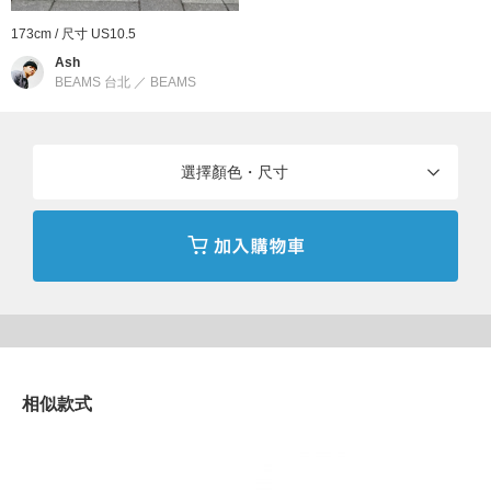
跑步，徒步，健身，及戶外等廣泛用戶的需求。以打破常規，意想
173cm / 尺寸 US10.5
不到的創新理念，HOKA ONE ONE 賦予各類運動員輕盈如飛的奔
Ash
跑體驗。
BEAMS 台北
／
BEAMS
到店詢問時請告知店員下方的商品編號
商品編號：12-31-0758-791
選擇顏色・尺寸
» 聯絡我們
商品詳細
性別
：
MEN
分類
：
鞋子
＞
運動鞋
尺寸
：
US8、US8.5、US9、US9.5、US10、US10.5
相似款式
商品編號
：
12-31-0758-791