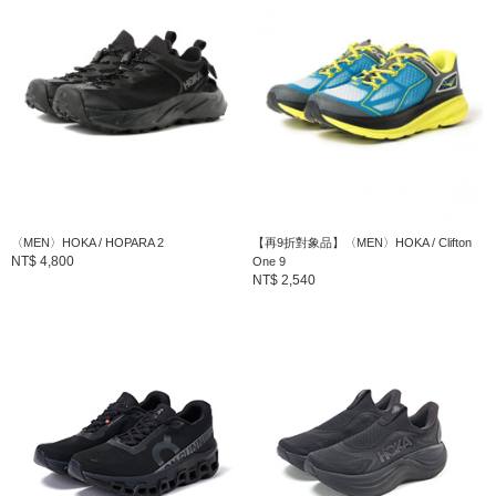
〈MEN〉HOKA / HOPARA 2
【再9折對象品】〈MEN〉HOKA / Clifton
NT$ 4,800
One 9
NT$ 2,540