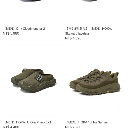
〈MEN〉On / Cloudmonster 2
【再9折對象品】〈MEN〉HOKA /
NT$ 5,980
Skyward laceless
NT$ 4,396
〈MEN〉HOKA / U Ora Primo EXT
〈MEN〉HOKA / U Tor Summit
NT$ 4,480
NT$ 7,280