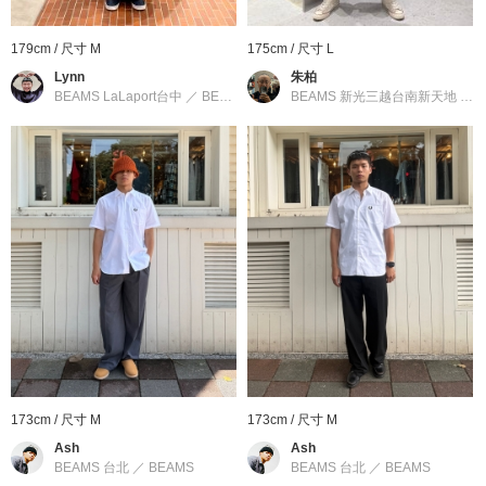
※刊登的尺寸是以樣品丈量，與實際商品可能會有誤差產生。
179cm / 尺寸 M
175cm / 尺寸 L
FRED PERRY
Lynn
朱柏
BEAMS LaLaport台中
／
BEAMS
BEAMS 新光三越台南新天地
／
B
FRED PERRY起源於英國，由曾經征服世界四大網球公開賽贏得
「大滿貫」至高無上榮譽的傳奇網球選手Frederick John Perry於
1952年創立。品牌得到溫布頓的正式授權，得以生產象徵公開賽
最高榮譽的「月桂樹」標誌繡於胸前的POLO衫。
1960年代，影響全世界的Mods文化誕生於當時世界流行文化最先
端的倫敦加拿比街(Carnaby Street)。 版型合身的FRED PERRY
也貼近了當時年輕人在夜店熱舞通宵的生活。 從此FRED PERRY
從一個運動品牌，轉變到與前衛流行話題形影不離的關係，也確立
了世界上絕無僅有的獨特品牌風格地位。
到店詢問時請告知店員下方的商品編號
173cm / 尺寸 M
173cm / 尺寸 M
商品編號：11-01-1731-060
Ash
Ash
» 聯絡我們
BEAMS 台北
／
BEAMS
BEAMS 台北
／
BEAMS