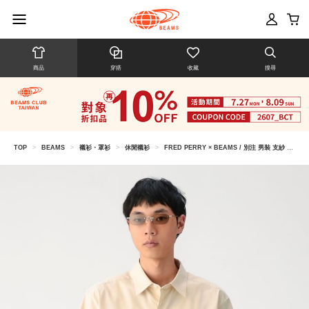
商品
穿搭
收藏
搜尋
TOP
>
BEAMS
>
襯衫・罩衫
>
休閒襯衫
>
FRED PERRY × BEAMS / 別注 男裝 支紗 短袖 襯衫