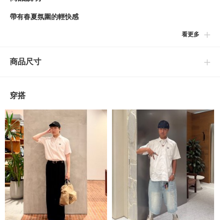
帶有春夏氛圍的輕快感
看更多
■設計
以簡約設計為魅力的別注短袖襯衫。在適度寬鬆的輪廓中，採用密
商品尺寸
織平紋布料增添高雅氣息。能為春夏季節的造型營造出輕盈感。
■細節
穿搭
配置於下擺側邊的滾邊設計可作為不經意的點綴。
■養護方法
可水洗
（詳情請參閱商品附帶的洗滌標籤）
※商品色澤會依據環境光源或個人的手機電腦螢幕顯示而有些許不
同，如實際商品有色差之情況敬請見諒。
※請參考與實品顏色較為接近的商品單品照。