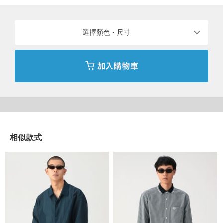
商品詳細
選擇顏色・尺寸
性別
：
MEN
分類
：
襯衫・罩衫
＞
休閒襯衫
尺寸
：
S、M、L、XL
本體：棉80% 聚酯纖維20% 羅紋部分：聚酯纖維
素材
：
100%
相似款式
產地
：
越南製造
商品編號
：
11-01-1731-060