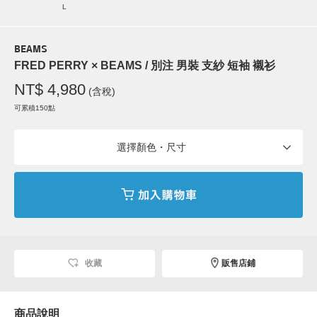
L
BEAMS
FRED PERRY × BEAMS / 別注 男裝 支紗 短袖 襯衫
NT$ 4,980
(含稅)
可累積150點
選擇顏色・尺寸
收藏
販售店鋪
商品說明