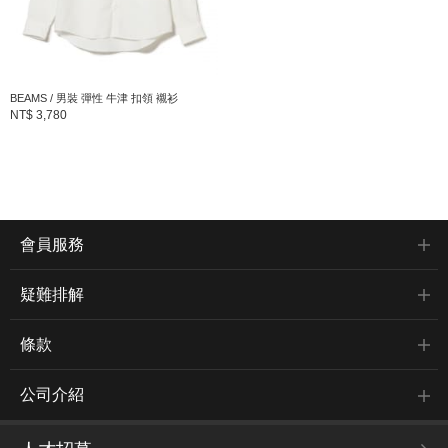
BEAMS / 男裝 彈性 牛津 扣領 襯衫
NT$ 3,780
會員服務
疑難排解
條款
公司介紹