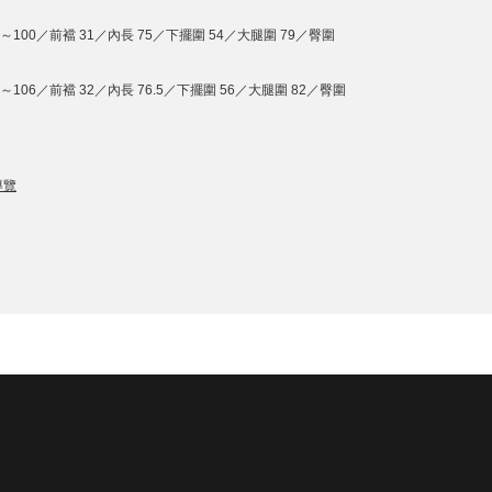
4～100／前襠 31／內長 75／下擺圍 54／大腿圍 79／臀圍
0～106／前襠 32／內長 76.5／下擺圍 56／大腿圍 82／臀圍
導覽