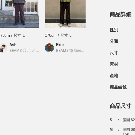
商品詳細
性別
：
173cm / 尺寸 L
170cm / 尺寸 L
分類
：
Ash
Eric
S
BEAMS 台北
／
BEAMS
BEAMS 微風南山
／
BEAMS
尺寸
：
素材
：
產地
：
商品編號
：
商品尺寸
S
：
腰圍 6
M
：
腰圍 6