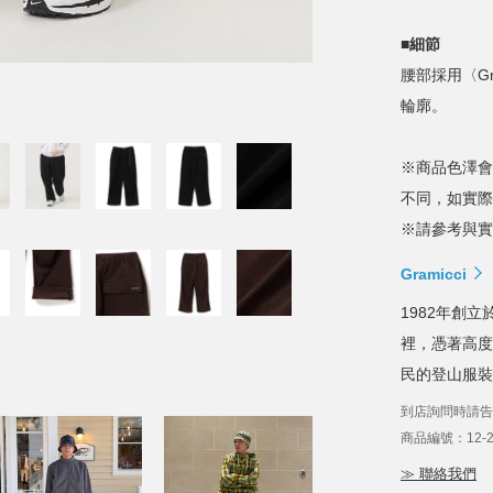
■細節
腰部採用〈G
輪廓。
※商品色澤會
不同，如實際
※請參考與實
Gramicci
1982年創
裡，憑著高度
民的登山服裝
到店詢問時請告
商品編號：12-24
≫ 聯絡我們