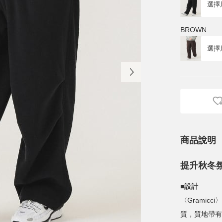
BROWN
商品說明
提升秋冬
■設計
〈Grami
質，質地帶有