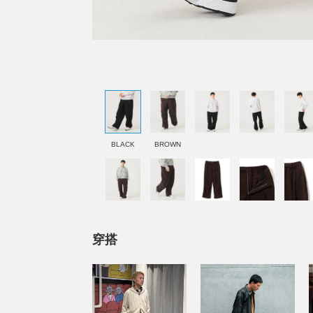
BLACK
BROWN
穿搭