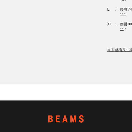
105
L
：
腰圍 7
111
XL
：
腰圍 8
117
≫ 點此看尺寸