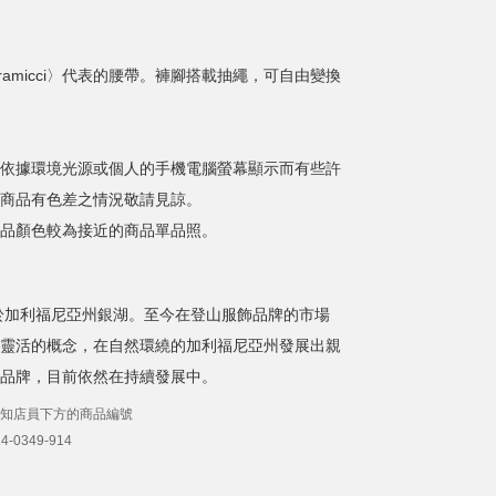
ramicci〉代表的腰帶。褲腳搭載抽繩，可自由變換
依據環境光源或個人的手機電腦螢幕顯示而有些許
商品有色差之情況敬請見諒。
品顏色較為接近的商品單品照。
立於加利福尼亞州銀湖。至今在登山服飾品牌的市場
靈活的概念，在自然環繞的加利福尼亞州發展出親
品牌，目前依然在持續發展中。
知店員下方的商品編號
-0349-914