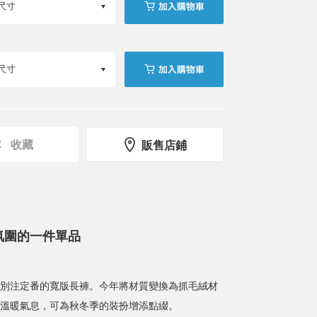
收藏
販售店鋪
氛圍的一件單品
cci〉別注定番的寬版長褲。今年將材質變換為抓毛絨材
溫暖氣息，可為秋冬季的裝扮增添點綴。