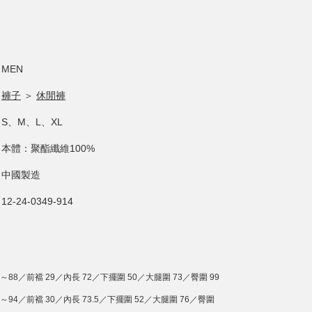
MEN
褲子
＞
休閒褲
S、M、L、XL
本體：聚酯纖維100%
中國製造
12-24-0349-914
2～88／前襠 29／內長 72／下擺圍 50／大腿圍 73／臀圍 99
8～94／前襠 30／內長 73.5／下擺圍 52／大腿圍 76／臀圍