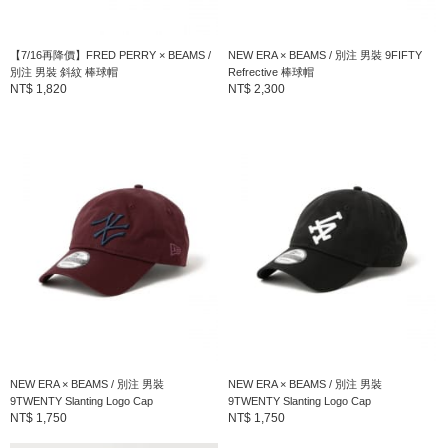
【7/16再降價】FRED PERRY × BEAMS /
NEW ERA × BEAMS / 別注 男裝 9FIFTY
別注 男裝 斜紋 棒球帽
Refrective 棒球帽
NT$ 1,820
NT$ 2,300
NEW ERA × BEAMS / 別注 男裝
NEW ERA × BEAMS / 別注 男裝
9TWENTY Slanting Logo Cap
9TWENTY Slanting Logo Cap
NT$ 1,750
NT$ 1,750