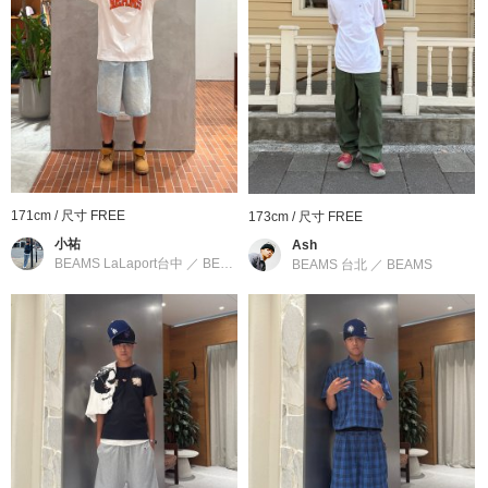
171cm / 尺寸 FREE
173cm / 尺寸 FREE
小祐
Ash
BEAMS LaLaport台中
／
BEAMS
BEAMS 台北
／
BEAMS