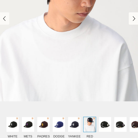
WHITE
METS
PADRES
DODGE
YANKEE
RED