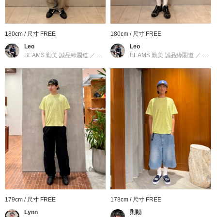
ERA。超越了時代、文化、運動、時尚，能夠十分的展現一個人的
個人特質的帽子品牌。
180cm / 尺寸 FREE
180cm / 尺寸 FREE
到店詢問時請告知店員下方的商品編號
Leo
Leo
商品編號：11-41-2290-123
BEAMS 勤美 誠品綠園道
／
BEAMS
BEAMS 勤美 誠品綠園道
／
BEA
» 聯絡我們
商品詳細
性別
：
MEN
分類
：
帽子
＞
棒球帽
尺寸
：
FREE
本體・帽簷部分：聚酯纖維100% 帽簷內層部分：
素材
：
179cm / 尺寸 FREE
178cm / 尺寸 FREE
棉100% 刺繡織線：聚酯纖維100%
Lynn
則勛