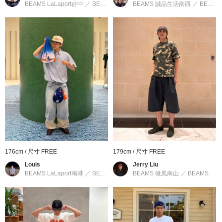
BEAMS LaLaport台中
／
BEAMS
BEAMS 誠品生活南西
／
BEAMS
產地
：
中國製造
商品編號
：
11-41-2290-123
176cm / 尺寸 FREE
179cm / 尺寸 FREE
Louis
Jerry Liu
BEAMS LaLaport南港
／
BEAMS
BEAMS 微風南山
／
BEAMS