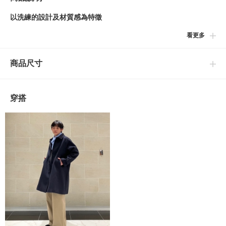
以洗練的設計及材質感為特徵
看更多
■設計
設計不過於休閒，並能賦予洗練印象的一款立式折領大衣。衣長可
商品尺寸
覆蓋至膝部，營造出典雅印象。
■細節
穿搭
拉克蘭袖及稍寬的袖口能散發自然的垂墜感，且確保了活動方便
性。此外，袖口亦附有可調節鈕釦，可防止冷天時的熱氣從身上流
失。
■尺寸
以寬版的輪廓為特徵，提供舒適的穿著體驗。可遮蓋至膝部的衣長
同時能夠修飾整體的線條。
■材質