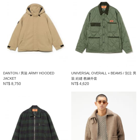
商品編號：11-19-0126-887
» 聯絡我們
商品詳細
性別
：
MEN
分類
：
大衣
＞
翻領大衣
尺寸
：
S、M、L、XL
DANTON / 男裝 ARMY HOODED
UNIVERSAL OVERALL × BEAMS / 別注 男
JACKET
裝 絎縫 教練外套
NT$ 8,750
NT$ 4,620
表面：聚酯纖維90% 縲縈9% 彈性纖維1% 內層：聚
素材
：
酯纖維100%
產地
：
中國製造
商品編號
：
11-19-0126-887