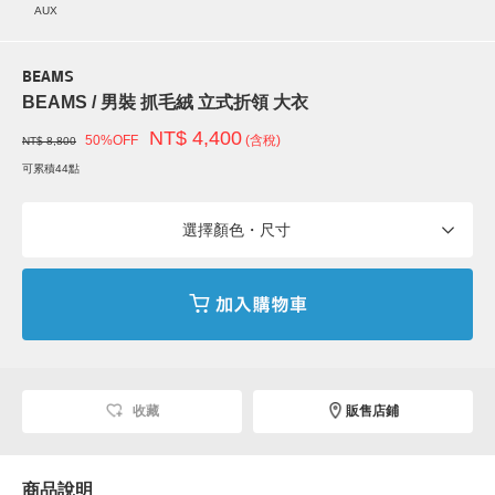
AUX
BEAMS
BEAMS / 男裝 抓毛絨 立式折領 大衣
NT$ 4,400
50%OFF
(含稅)
NT$ 8,800
可累積44點
選擇顏色・尺寸
收藏
販售店鋪
商品說明