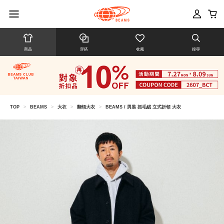
商品
穿搭
收藏
搜尋
TOP
>
BEAMS
>
大衣
>
翻領大衣
>
BEAMS / 男裝 抓毛絨 立式折領 大衣