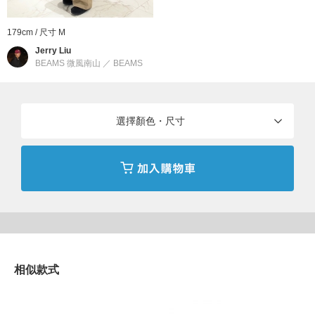
使用羊毛調的聚酯纖維麥爾登呢製作。與羊毛麥爾登呢相比重量較
輕，密度也較高，提供良好的保暖性。同時具備挺度，能夠保持外
179cm / 尺寸 M
型的輪廓。硬挺的質地及柔軟的穿著感極具魅力，能夠在寒冷的時
Jerry Liu
BEAMS 微風南山
／
BEAMS
期舒適度過。
※商品色澤會依據環境光源或個人的手機電腦螢幕顯示而有些許不
選擇顏色・尺寸
同，如實際商品有色差之情況敬請見諒。
※請參考與實品顏色較為接近的商品單品照。
BEAMS
創立於1976年的男裝休閒支線。以BASIC & EXCITING"的主題詮
釋追求日常中舒適的穿著。加入了各種世界趨勢流行元素，以運動
裝、工作裝、軍裝等休閒服飾為基礎，結合美式學院風、搖滾、街
相似款式
頭等混合穿搭。提案出屬於BEAMS的美式休閒文化風格。
到店詢問時請告知店員下方的商品編號