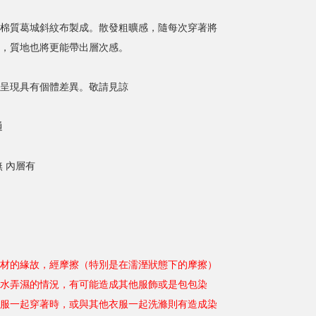
棉質葛城斜紋布製成。散發粗曠感，隨每次穿著將
，質地也將更能帶出層次感。
呈現具有個體差異。敬請見諒
通
無 內層有
材的緣故，經摩擦（特別是在濡溼狀態下的摩擦）
水弄濕的情況，有可能造成其他服飾或是包包染
服一起穿著時，或與其他衣服一起洗滌則有造成染