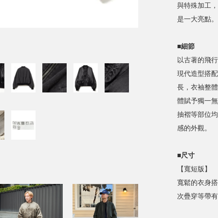
與特殊加工，
是一大亮點。
■細節
以古著的飛行
現代造型搭配
長，衣袖整體
體賦予獨一無
抽褶等部位均
感的外觀。
■尺寸
【寬短版】
寬鬆的衣身搭
次疊穿等帶有