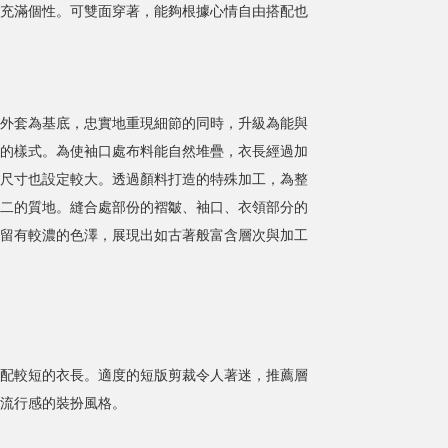
充滿個性。可雙面穿著，能夠根據心情自由搭配也
外套為基底，忠實地重現細節的同時，升級為能與
的樣式。為使袖口處布料能自然堆疊，衣長經過加
尺寸也設定較大。透過顏料打造的特殊加工，為整
二的質地。縫合處部份的褶皺、袖口、衣領部分的
留有較濃的色澤，展現出如古著般富含層次與加工
配較短的衣長。適度的短版剪裁令人著迷，推薦層
流行感的裝扮風格。