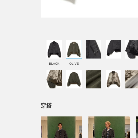
BLACK
OLIVE
穿搭