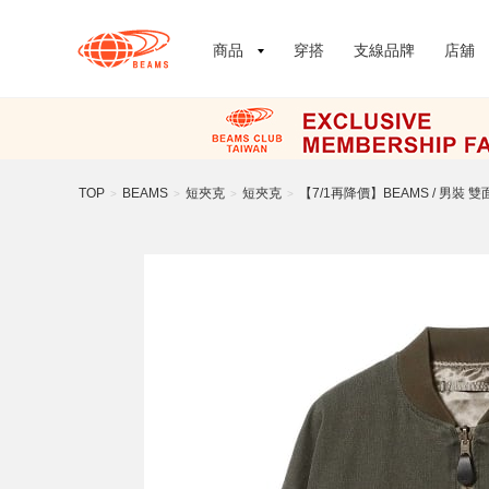
商品
穿搭
支線品牌
店舖
TOP
BEAMS
短夾克
短夾克
【7/1再降價】BEAMS / 男裝 
>
>
>
>