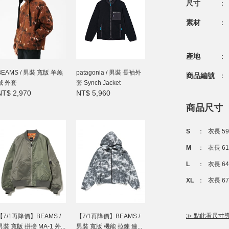
尺寸
：
素材
：
產地
：
BEAMS / 男裝 寬版 羊羔
patagonia / 男裝 長袖外
商品編號
：
絨 外套
套 Synch Jacket
NT$ 2,970
NT$ 5,960
商品尺寸
S
：
衣長 5
M
：
衣長 61
L
：
衣長 64
XL
：
衣長 6
≫ 點此看尺寸
【7/1再降價】BEAMS /
【7/1再降價】BEAMS /
男裝 寬版 拼接 MA-1 外...
男裝 寬版 機能 拉鍊 連...