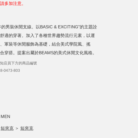
請多加注意。
的男裝休閒支線。以BASIC & EXCITING"的主題詮
舒適的穿著。加入了各種世界趨勢流行元素，以運
、軍裝等休閒服飾為基礎，結合美式學院風、搖
合穿搭。提案出屬於BEAMS的美式休閒文化風格。
知店員下方的商品編號
-0473-803
MEN
短夾克
＞
短夾克