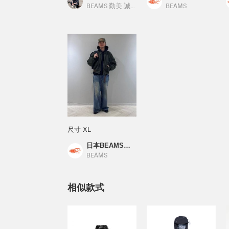
BEAMS 勤美 誠品綠園道
／
BEAMS
BEAMS
尺寸 XL
日本BEAMS店員_M
BEAMS
相似款式