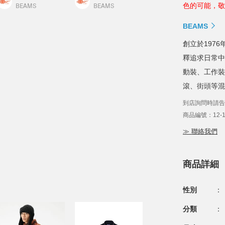
色的可能，敬
BEAMS
BEAMS
BEAMS
創立於1976年
釋追求日常中
動裝、工作裝
滾、街頭等混
到店詢問時請告
商品編號：12-18
≫ 聯絡我們
商品詳細
性別
：
分類
：