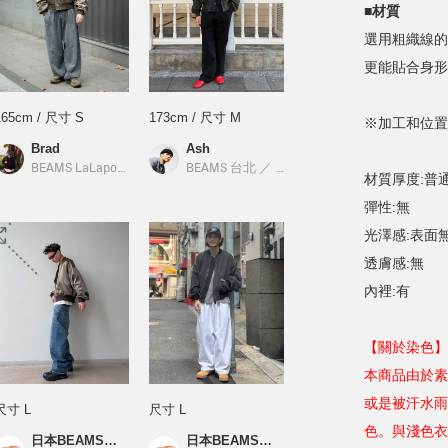
■材質
選用粗織線的
更能貼合身形
165cm / 尺寸 S
173cm / 尺寸 M
※加工和位置
Brad
Ash
／
BEAMS
BEAMS LaLaport南港
／
BEAMS
BEAMS 台北
／
BEAMS
材質厚度:普
彈性:無
光澤感:表面
透膚感:無
內裡:有
【關於染色】
本商品由於素
或是被汗水雨
尺寸 L
尺寸 L
色。與淺色衣
日本BEAMS店員_M
日本BEAMS店員_M