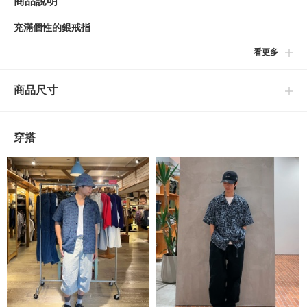
商品說明
充滿個性的銀戒指
看更多
■設計
由獨創設計為其魅力的品牌〈XOLO JEWELRY〉所推出，以皮帶
商品尺寸
為原型的一款銀戒指新登場。獨一無二的設計能在手上綻放存在
感。
穿搭
■原廠商品編號
XOR-030
※由於本商品為手工製作，每個設計具有些微的個體差，敬請見
諒。
XOLO JEWELRY
到店詢問時請告知店員下方的商品編號
商品編號：11-42-0141-910