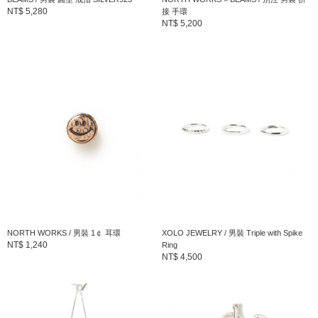
NT$ 5,280
接 手環
NT$ 5,200
NORTH WORKS / 男裝 1￠ 耳環
XOLO JEWELRY / 男裝 Triple with Spike
NT$ 1,240
Ring
NT$ 4,500