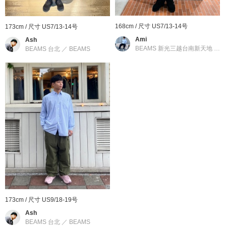
» 聯絡我們
168cm / 尺寸 US7/13-14号
173cm / 尺寸 US7/13-14号
Ami
Ash
商品詳細
BEAMS 新光三越台南新天地
／
B
BEAMS 台北
／
BEAMS
性別
：
MEN
分類
：
飾品
＞
戒指
尺寸
：
US7/13-14号、US9/18-19号
素材
：
SILVER925
產地
：
墨西哥製造
商品編號
：
11-42-0141-910
173cm / 尺寸 US9/18-19号
Ash
BEAMS 台北
／
BEAMS