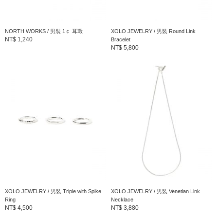
NORTH WORKS / 男裝 1￠ 耳環
XOLO JEWELRY / 男裝 Round Link
NT$ 1,240
Bracelet
NT$ 5,800
XOLO JEWELRY / 男裝 Triple with Spike
XOLO JEWELRY / 男裝 Venetian Link
Ring
Necklace
NT$ 4,500
NT$ 3,880