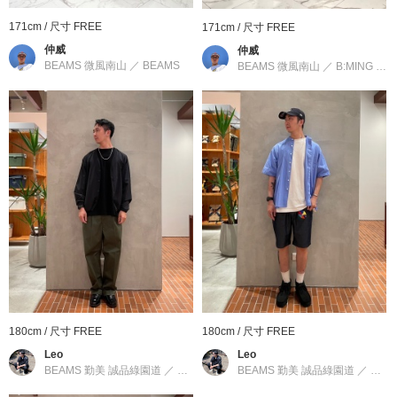
商品編號：11-42-0006-023
171cm / 尺寸 FREE
171cm / 尺寸 FREE
» 聯絡我們
仲威
仲威
BEAMS 微風南山
／
BEAMS
BEAMS 微風南山
／
B:MING by BEAMS
商品詳細
性別
：
MEN
分類
：
飾品
＞
項鍊
尺寸
：
FREE
素材
：
銀925
產地
：
印度製造
180cm / 尺寸 FREE
180cm / 尺寸 FREE
商品編號
：
11-42-0006-023
Leo
Leo
BEAMS 勤美 誠品綠園道
／
BEAMS
BEAMS 勤美 誠品綠園道
／
BEA