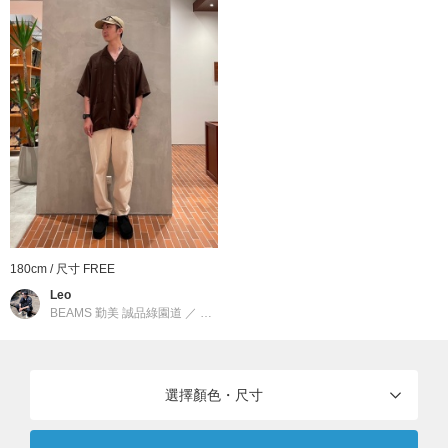
180cm / 尺寸 FREE
Leo
BEAMS 勤美 誠品綠園道
／
B:MING by BEAMS
選擇顏色・尺寸