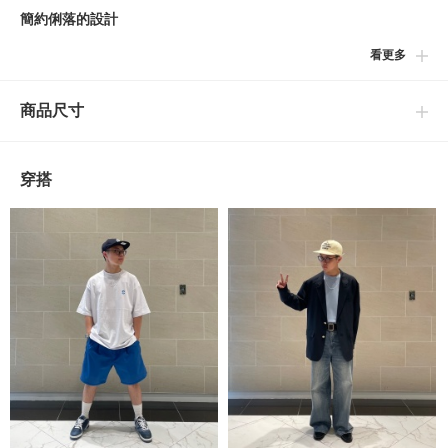
簡約俐落的設計
看更多
以俐落的印象製成的喜平鍊樣式的項鍊。能夠與各式造型輕鬆搭配
的高泛用性設計為其特徵。另外，不分男女皆能配戴的特性也為其
商品尺寸
魅力之一。
※商品色澤會依據環境光源會有些許不同，如實際商品有色差之情
穿搭
況敬請見諒。
※請參考與實品顏色較為接近的商品單品照。
BEAMS
創立於1976年的男裝休閒支線。以BASIC & EXCITING"的主題詮
釋追求日常中舒適的穿著。加入了各種世界趨勢流行元素，以運動
裝、工作裝、軍裝等休閒服飾為基礎，結合美式學院風、搖滾、街
頭等混合穿搭。提案出屬於BEAMS的美式休閒文化風格。
到店詢問時請告知店員下方的商品編號