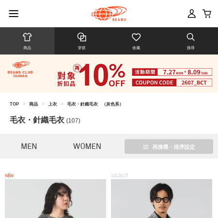
商品
穿搭
收藏
搜尋
TOP
>
商品
>
上衣
>
毛衣・針織毛衣
（灰色系）
毛衣・針織毛衣
(107)
MEN
WOMEN
再搜尋・排序設定
NEW
SOLDOUT