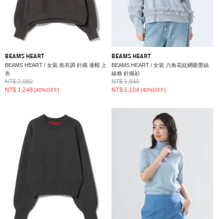
BEAMS HEART
BEAMS HEART
BEAMS HEART / 女裝 衛衣調 針織 連帽 上
BEAMS HEART / 女裝 六角花紋網眼蕾絲
衣
線條 針織衫
NT$ 2,080
NT$ 1,840
NT$ 1,248
NT$ 1,104
[40%OFF]
[40%OFF]