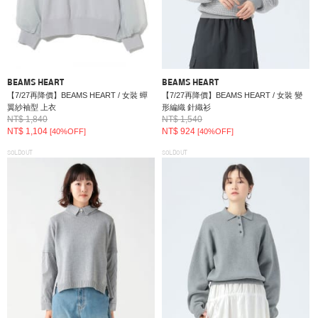
BEAMS HEART
BEAMS HEART
【7/27再降價】BEAMS HEART / 女裝 蟬
【7/27再降價】BEAMS HEART / 女裝 變
翼紗袖型 上衣
形編織 針織衫
NT$ 1,840
NT$ 1,540
NT$ 1,104
NT$ 924
[40%OFF]
[40%OFF]
SOLDOUT
SOLDOUT