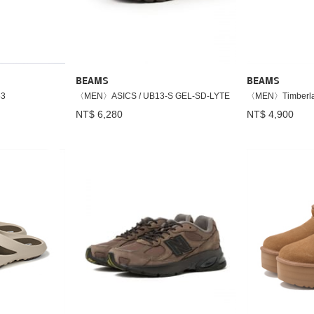
BEAMS
BEAMS
53
〈MEN〉ASICS / UB13-S GEL-SD-LYTE
〈MEN〉Timberla
NT$ 6,280
NT$ 4,900