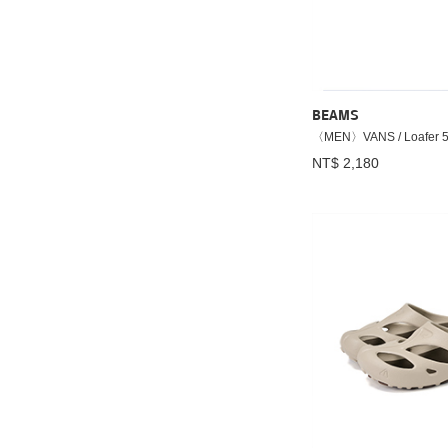
BEAMS
〈MEN〉VANS / Loafer 
NT$ 2,180