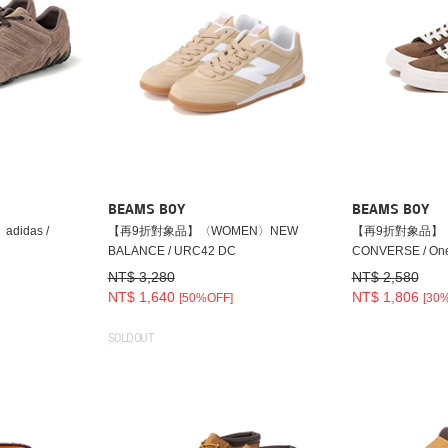
BEAMS BOY
BEAMS BOY
idas /
【再9折對象品】〈WOMEN〉NEW
【再9折對象品】
BALANCE / URC42 DC
CONVERSE / One
NT$ 3,280
NT$ 2,580
NT$ 1,640
NT$ 1,806
[50%OFF]
[30
SOLDOUT