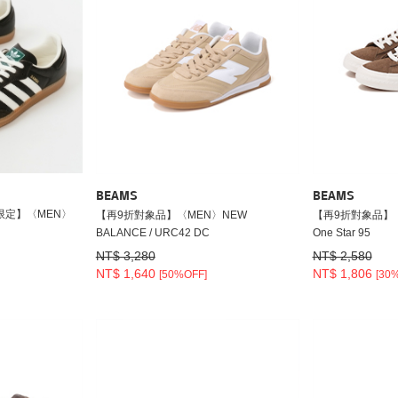
BEAMS
BEAMS
限定】〈MEN〉
【再9折對象品】〈MEN〉NEW
【再9折對象品】〈M
BALANCE / URC42 DC
One Star 95
NT$ 3,280
NT$ 2,580
NT$ 1,640
NT$ 1,806
[50%OFF]
[30