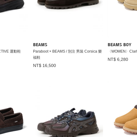
BEAMS
BEAMS BOY
CTIVE 運動鞋
Paraboot × BEAMS / 別注 男裝 Corsica 樂
〈WOMEN〉Clarks 
福鞋
NT$ 6,280
NT$ 16,500