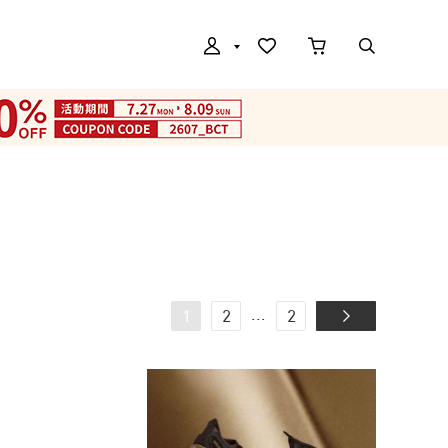
...
1
2
2