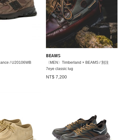
BEAMS
nce / U20106WB
〈MEN〉Timberland × BEAMS / 別注
7eye classic lug
NT$ 7,200