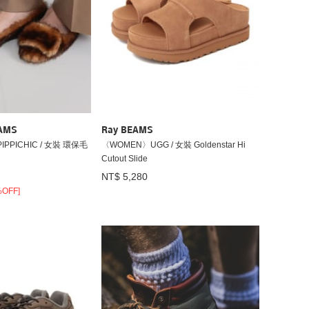
EAMS
Ray BEAMS
PICHIC / 女裝 環保毛
〈WOMEN〉UGG / 女裝 Goldenstar Hi
Cutout Slide
NT$ 5,280
%OFF]