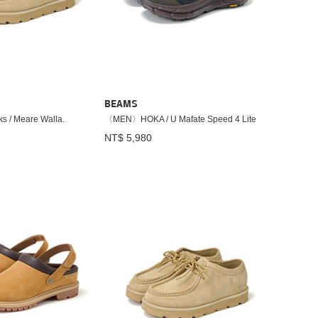
BEAMS
/ Meare Walla.
〈MEN〉HOKA / U Mafate Speed 4 Lite
NT$ 5,980