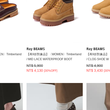
Ray BEAMS
Ray BEAMS
Timberland
【再9折對象品】〈WOMEN〉Timberland
【再9折對象品】〈W
/ MID LACE WATERPROOF BOOT
/ CLOG SHOE W
NT$ 5,900
NT$ 4,900
NT$ 4,130
NT$ 3,430
[30%OFF]
[30