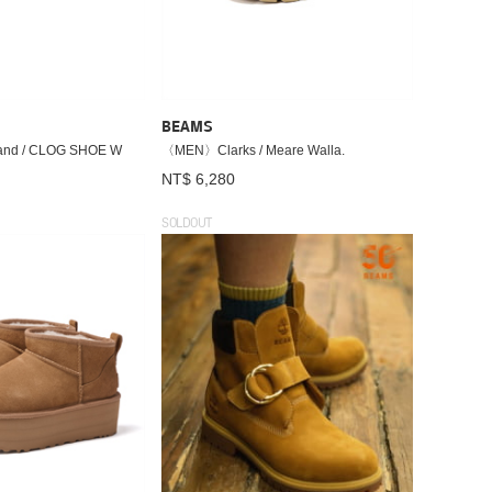
BEAMS
nd / CLOG SHOE W
〈MEN〉Clarks / Meare Walla.
NT$ 6,280
SOLDOUT