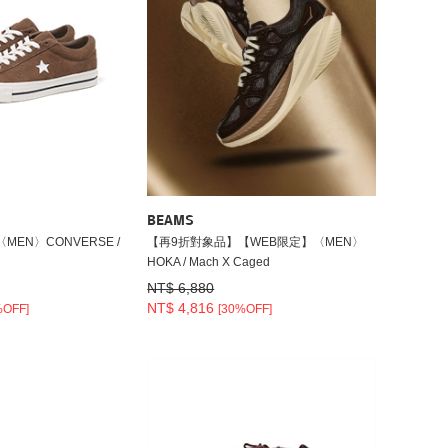
BEAMS
EN〉CONVERSE /
【再9折對象品】【WEB限定】〈MEN〉
HOKA / Mach X Caged
NT$ 6,880
NT$ 4,816
%OFF]
[30%OFF]