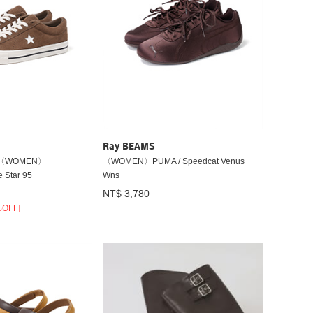
Ray BEAMS
〈WOMEN〉
〈WOMEN〉PUMA / Speedcat Venus
 Star 95
Wns
NT$ 3,780
%OFF]