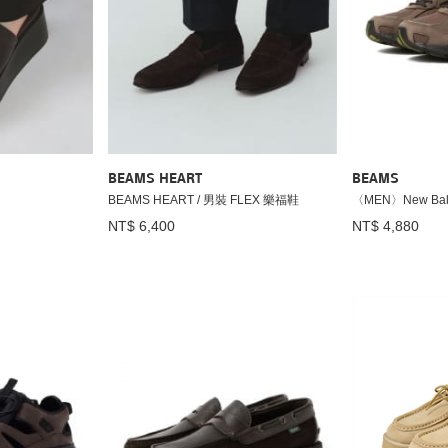
BEAMS HEART
BEAMS
BEAMS HEART / 男裝 FLEX 樂福鞋
〈MEN〉New Bala
NT$ 6,400
NT$ 4,880