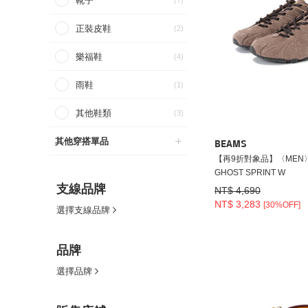
靴子
(7)
正裝皮鞋
(2)
樂福鞋
(4)
雨鞋
(1)
其他鞋類
(3)
其他穿搭單品
BEAMS
【再9折對象品】〈MEN〉ad
GHOST SPRINT W
支線品牌
NT$ 4,690
NT$ 3,283
[30%OFF]
選擇支線品牌
品牌
選擇品牌