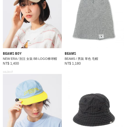
BEAMS BOY
BEAMS
NEW ERA / 別注 女裝 BB LOGO棒球帽
BEAMS / 男裝 單色 毛帽
NT$ 1,400
NT$ 1,180
SOLDOUT