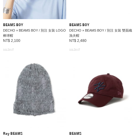
BEAMS BOY
BEAMS BOY
DECHO × BEAMS BOY / 別注 女裝 LOGO
DECHO × BEAMS BOY / 別注 女裝 雙面織
棒球帽
漁夫帽
NT$ 2,100
NT$ 2,480
SOLDOUT
SOLDOUT
Ray BEAMS
BEAMS