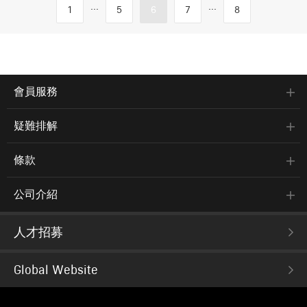
...
...
1
5
6
7
8
會員服務
疑難排解
條款
公司介紹
人才招募
Global Website