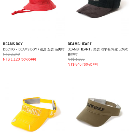
BEAMS BOY
BEAMS HEART
DECHO × BEAMS BOY / 別注 女裝 漁夫帽
BEAMS HEART / 男裝 混羊毛 格紋 LOGO
NT$ 2,240
棒球帽
NT$ 1,120
NT$ 1,200
[50%OFF]
NT$ 840
[30%OFF]