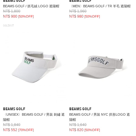
BEAMS GOLF
BEAMS GOLF
BEAMS GOLF / 抓毛絨 LOGO 遮陽帽
〈MEN〉BEAMS GOLF / TR 羊毛 遮陽帽
NT$ 1,800
NT$ 1,960
NT$ 900
NT$ 980
[50%OFF]
[50%OFF]
SOLDOUT
BEAMS GOLF
BEAMS GOLF
〈UNISEX〉BEAMS GOLF / 男裝 刺繡 遮
BEAMS GOLF / 男裝 NYC 拱形LOGO 遮
陽帽
陽帽
NT$ 1,840
NT$ 1,640
NT$ 552
NT$ 820
[70%OFF]
[50%OFF]