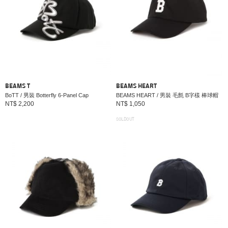
BEAMS T
BEAMS HEART
BoTT / 男裝 Botterfly 6-Panel Cap
BEAMS HEART / 男裝 毛氈 B字樣 棒球帽
NT$ 2,200
NT$ 1,050
SOLDOUT