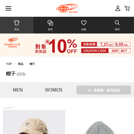
商品
穿搭
收藏
搜尋
TOP
>
商品
>
帽子
帽子
(223)
MEN
WOMEN
再搜尋・排序設定
SOLDOUT