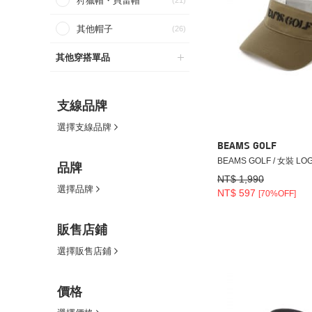
狩獵帽・貝雷帽
(21)
其他帽子
(26)
其他穿搭單品
支線品牌
選擇支線品牌
BEAMS GOLF
BEAMS GOLF / 女裝 L
品牌
NT$ 1,990
選擇品牌
NT$ 597
[70%OFF]
販售店鋪
選擇販售店鋪
價格