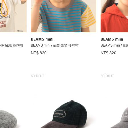
BEAMS mini
BEAMS mini
OGO 附吊繩 棒球帽
BEAMS mini / 童裝 微笑 棒球帽
BEAMS mini /
NT$ 820
NT$ 820
SOLDOUT
SOLDOUT