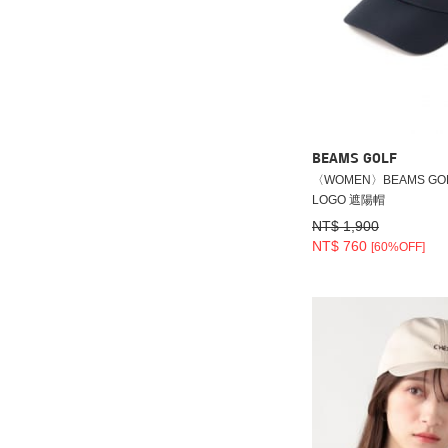
BEAMS GOLF
〈WOMEN〉BEAMS GOL
LOGO 遮陽帽
NT$ 1,900
NT$ 760
[60%OFF]