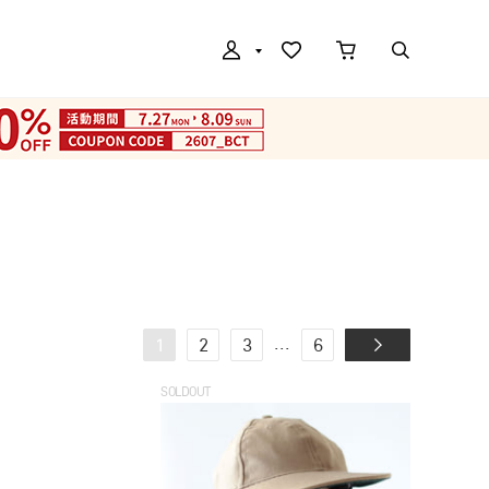
...
1
2
3
6
SOLDOUT