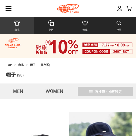
商品
穿搭
收藏
搜尋
TOP
>
商品
>
帽子
（黑色系）
帽子
(98)
MEN
WOMEN
再搜尋・排序設定