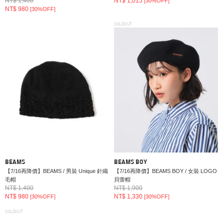
NT$ 1,400
NT$ 1,015
[30%OFF]
NT$ 980
[30%OFF]
SOLDOUT
BEAMS
BEAMS BOY
【7/16再降價】BEAMS / 男裝 Unique 針織
【7/16再降價】BEAMS BOY / 女裝 LOGO
毛帽
貝蕾帽
NT$ 1,400
NT$ 1,900
NT$ 980
NT$ 1,330
[30%OFF]
[30%OFF]
SOLDOUT