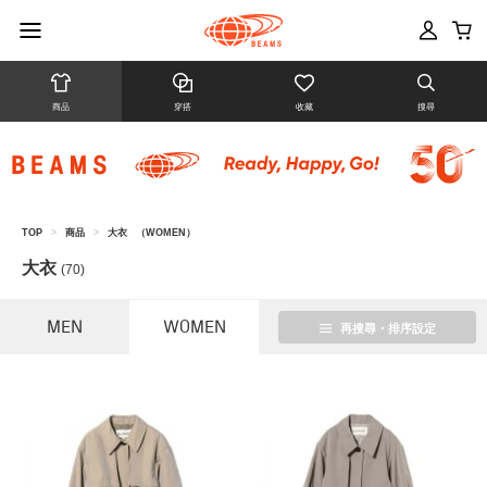
商品
穿搭
收藏
搜尋
TOP
>
商品
>
大衣
（WOMEN）
大衣
(70)
MEN
WOMEN
再搜尋・排序設定