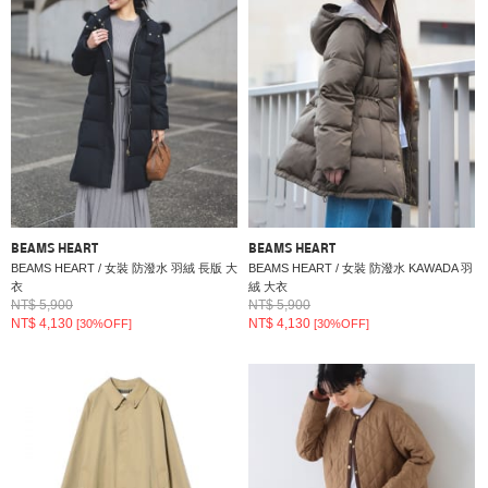
BEAMS HEART
BEAMS HEART
BEAMS HEART / 女裝 防潑水 羽絨 長版 大
BEAMS HEART / 女裝 防潑水 KAWADA 羽
衣
絨 大衣
NT$ 5,900
NT$ 5,900
NT$ 4,130
NT$ 4,130
[30%OFF]
[30%OFF]