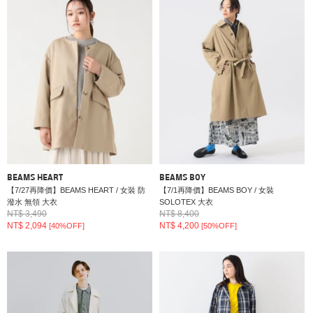
BEAMS HEART
BEAMS BOY
【7/27再降價】BEAMS HEART / 女裝 防
【7/1再降價】BEAMS BOY / 女裝
潑水 無領 大衣
SOLOTEX 大衣
NT$ 3,490
NT$ 8,400
NT$ 2,094
NT$ 4,200
[40%OFF]
[50%OFF]