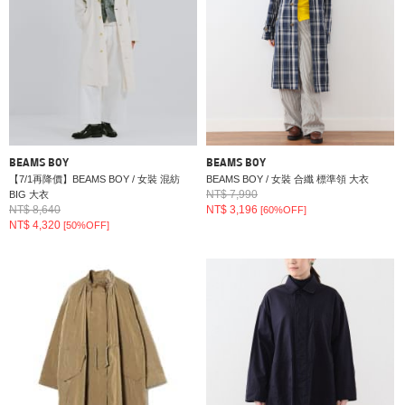
BEAMS BOY
BEAMS BOY
【7/1再降價】BEAMS BOY / 女裝 混紡
BEAMS BOY / 女裝 合纖 標準領 大衣
NT$ 7,990
BIG 大衣
NT$ 8,640
NT$ 3,196
[60%OFF]
NT$ 4,320
[50%OFF]