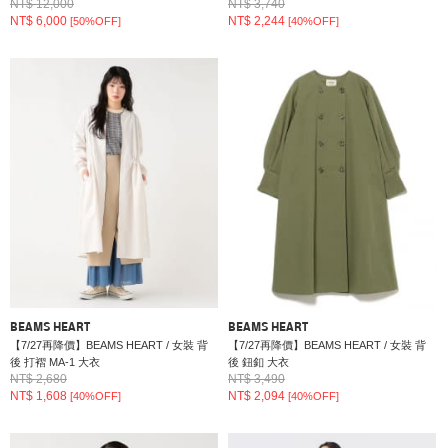
NT$ 12,000
NT$ 3,740
NT$ 6,000
NT$ 2,244
[50%OFF]
[40%OFF]
BEAMS HEART
BEAMS HEART
【7/27再降價】BEAMS HEART / 女裝 背
【7/27再降價】BEAMS HEART / 女裝 背
後 打褶 MA-1 大衣
後 鈕釦 大衣
NT$ 2,680
NT$ 3,490
NT$ 1,608
NT$ 2,094
[40%OFF]
[40%OFF]