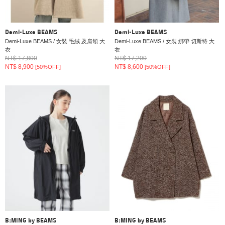
Demi-Luxe BEAMS
Demi-Luxe BEAMS
Demi-Luxe BEAMS / 女裝 毛絨 及肩領 大
Demi-Luxe BEAMS / 女裝 綁帶 切斯特 大
衣
衣
NT$ 17,800
NT$ 17,200
NT$ 8,900
NT$ 8,600
[50%OFF]
[50%OFF]
B:MING by BEAMS
B:MING by BEAMS