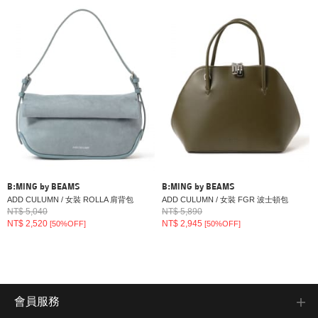
B:MING by BEAMS
B:MING by BEAMS
ADD CULUMN / 女裝 ROLLA 肩背包
ADD CULUMN / 女裝 FGR 波士頓包
NT$ 5,040
NT$ 5,890
NT$ 2,520
NT$ 2,945
[50%OFF]
[50%OFF]
會員服務