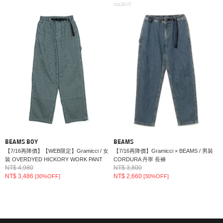
SOLDOUT
BEAMS BOY
BEAMS
【7/16再降價】【WEB限定】Gramicci / 女
【7/16再降價】Gramicci × BEAMS / 男裝
裝 OVERDYED HICKORY WORK PANT
CORDURA 丹寧 長褲
NT$ 4,980
NT$ 3,800
NT$ 3,486
NT$ 2,660
[30%OFF]
[30%OFF]