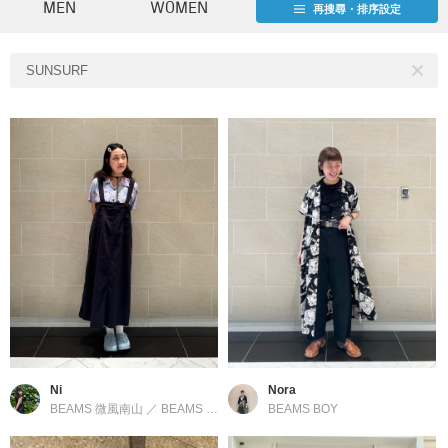
MEN
WOMEN
再搜尋・排序設定
SUNSURF
Ni
Nora
BEAMS 微風南山
／
BEAMS BOY
BEAMS BOY