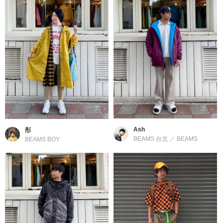
Ash
彤
BEAMS 台北
／
BEAMS
BEAMS BOY