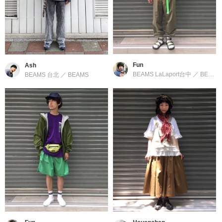
Fun
Ash
BEAMS LaLaport台中
／
BEAMS
BEAMS 台北
／
BEAMS