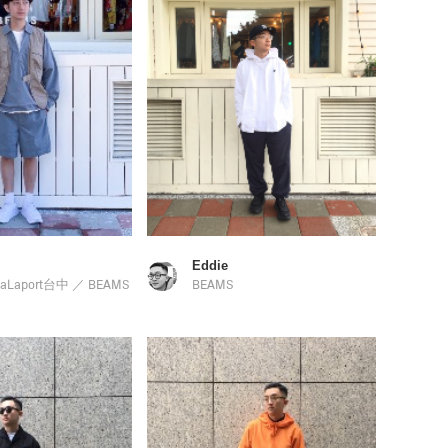
Eddie
LaLaport台中
／
BEAMS
BEAMS