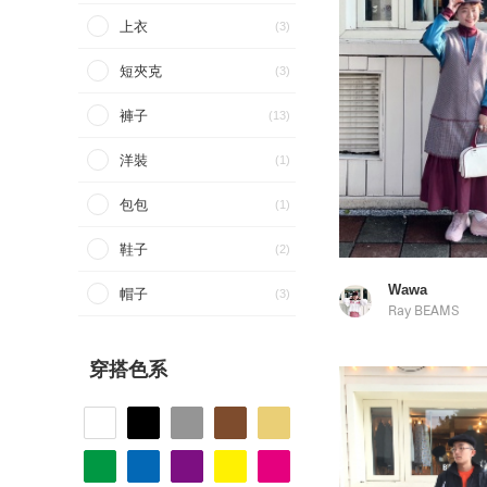
上衣
(3)
短夾克
(3)
褲子
(13)
洋裝
(1)
包包
(1)
鞋子
(2)
Wawa
帽子
(3)
Ray BEAMS
穿搭色系