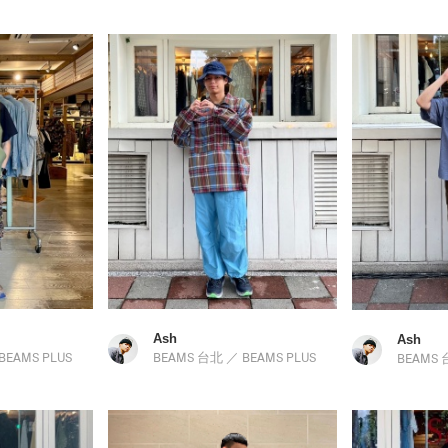
Ash
Ash
BEAMS PLUS
BEAMS 台北
／
BEAMS PLUS
BEAMS