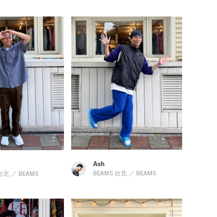
Ash
BEAMS 台北
／
BEAMS
 台北
／
BEAMS