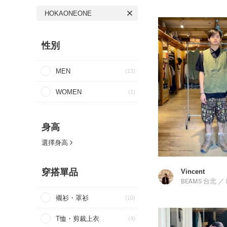
HOKAONEONE
性別
MEN
(13)
WOMEN
(1)
身高
選擇身高
穿搭單品
Vincent
BEAMS 台北
／
襯衫・罩衫
(10)
T恤・剪裁上衣
(4)