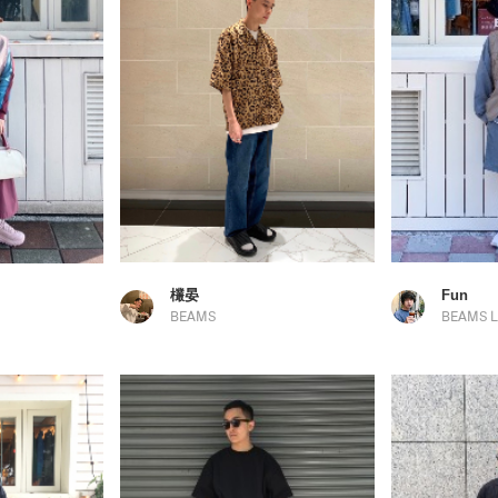
欉晏
Fun
BEAMS
BEAMS 