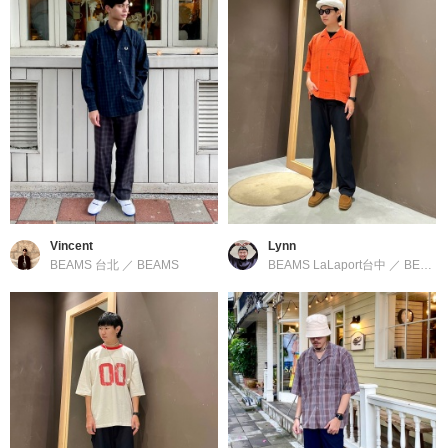
Vincent
Lynn
BEAMS 台北
／
BEAMS
BEAMS LaLaport台中
／
BEAMS