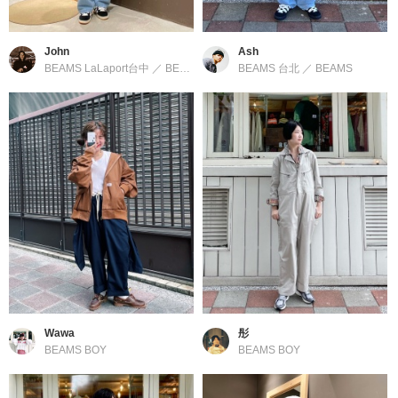
John
Ash
BEAMS LaLaport台中
／
BEAMS
BEAMS 台北
／
BEAMS
Wawa
彤
BEAMS BOY
BEAMS BOY