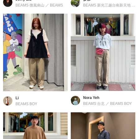
BEAMS 微風南山
／
BEAMS
BEAMS 新光三越台南新天地
／
B
Nora Yeh
Li
BEAMS 台北
／
BEAMS BOY
BEAMS BOY