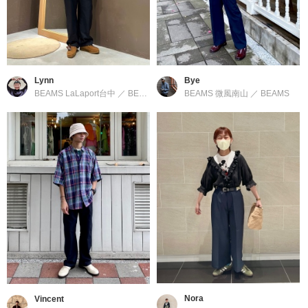
Lynn
Bye
BEAMS LaLaport台中
／
BEAMS
BEAMS 微風南山
／
BEAMS
Nora
Vincent