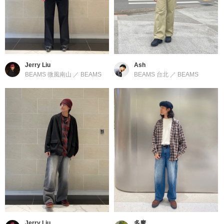
Jerry Liu
Ash
BEAMS 微風南山
／
BEAMS
BEAMS 台北
／
BEAMS
Jerry Liu
多摩