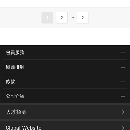
...
1
2
2
會員服務
疑難排解
條款
公司介紹
人才招募
Global Website