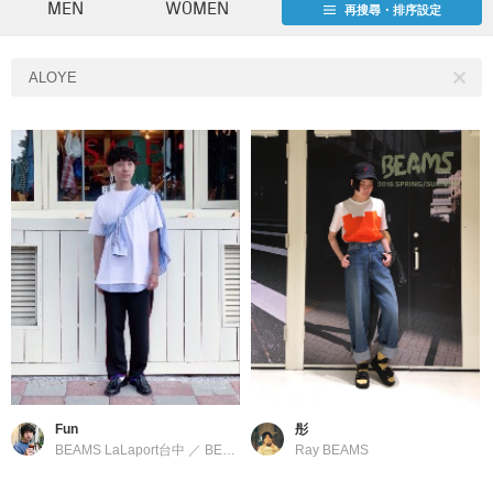
MEN
WOMEN
再搜尋・排序設定
ALOYE
Fun
彤
BEAMS LaLaport台中
／
BEAMS
Ray BEAMS