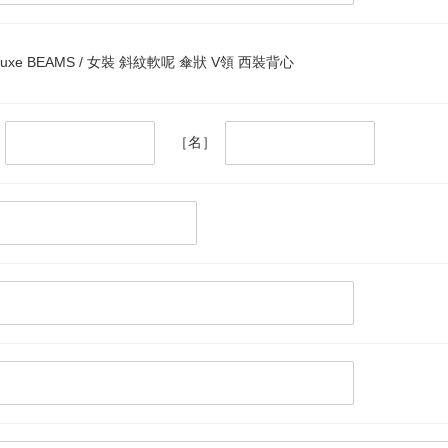
-Luxe BEAMS / 女裝 斜紋軟呢 傘狀 V領 西裝背心
［名］