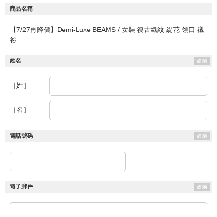
商品名稱
【7/27再降價】Demi-Luxe BEAMS / 女裝 復古織紋 緹花 領口 襯
衫
姓名
［姓］
［名］
電話號碼
電子郵件