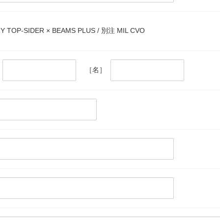
Y TOP-SIDER × BEAMS PLUS / 別注 MIL CVO
［名］