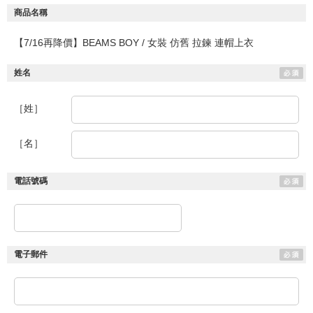
商品名稱
【7/16再降價】BEAMS BOY / 女裝 仿舊 拉鍊 連帽上衣
姓名
［姓］
［名］
電話號碼
電子郵件