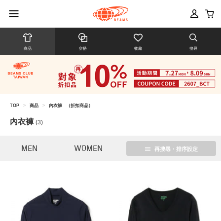
商品
穿搭
收藏
搜尋
TOP
>
商品
>
內衣褲
（折扣商品）
內衣褲
(3)
MEN
WOMEN
再搜尋・排序設定