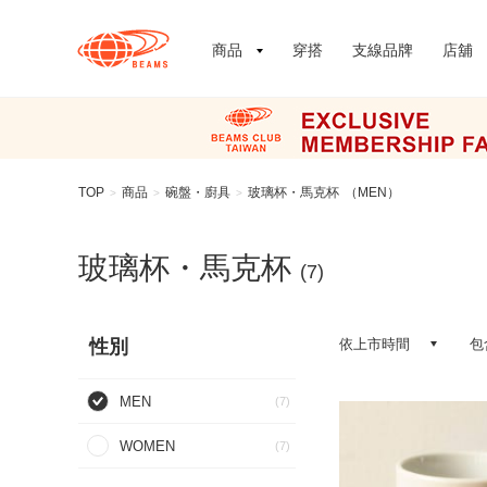
商品
穿搭
支線品牌
店舖
TOP
商品
碗盤・廚具
玻璃杯・馬克杯
（MEN）
>
>
>
玻璃杯・馬克杯
(7)
性別
依上市時間
包
MEN
(7)
WOMEN
(7)