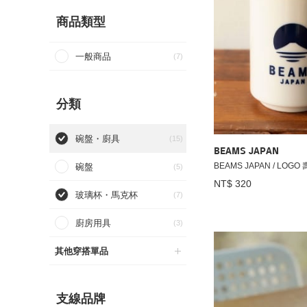
商品類型
一般商品
(7)
分類
碗盤・廚具
(15)
BEAMS JAPAN
BEAMS JAPAN / LOGO
碗盤
(5)
NT$ 320
玻璃杯・馬克杯
(7)
廚房用具
(3)
其他穿搭單品
支線品牌