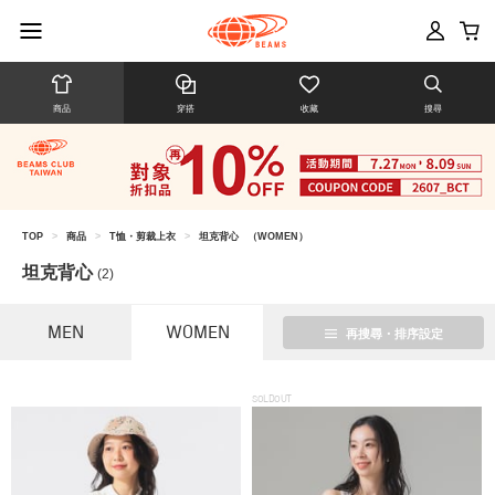
商品
穿搭
收藏
搜尋
TOP
>
商品
>
T恤・剪裁上衣
>
坦克背心
（WOMEN）
坦克背心
(2)
MEN
WOMEN
再搜尋・排序設定
SOLDOUT