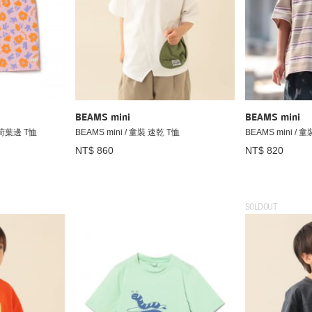
BEAMS mini
BEAMS mini
紋 荷葉邊 T恤
BEAMS mini / 童裝 速乾 T恤
BEAMS mini / 
NT$ 860
NT$ 820
SOLDOUT