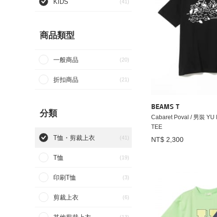
KIDS
(41)
商品類型
一般商品
(20)
折扣商品
(21)
BEAMS T
分類
Cabaret Poval / 男裝 Y
TEE
T恤・剪裁上衣
(41)
NT$ 2,300
T恤
(19)
印刷T恤
(3)
剪裁上衣
(6)