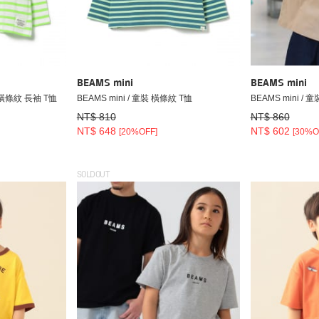
BEAMS mini
BEAMS mini
色 橫條紋 長袖 T恤
BEAMS mini / 童裝 橫條紋 T恤
BEAMS mini / 
NT$ 810
NT$ 860
NT$ 648
NT$ 602
[20%OFF]
[30%O
SOLDOUT