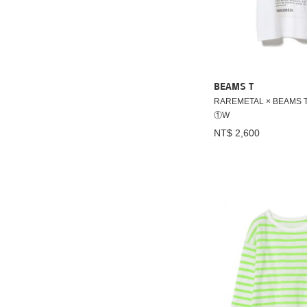
BEAMS T
RAREMETAL × BEAMS 
①W
NT$ 2,600