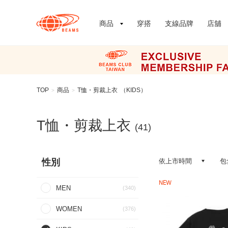
商品
穿搭
支線品牌
店舖
TOP
商品
T恤・剪裁上衣
（KIDS）
>
>
T恤・剪裁上衣
(41)
性別
依上市時間
包
NEW
MEN
(340)
WOMEN
(376)