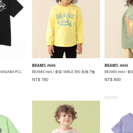
BEAMS mini
BEAMS mini
U NAGABA PCL
BEAMS mini / 童裝 SMILE BIG 長袖 T恤
BEAMS mini /
NT$ 780
NT$ 800
SOLDOUT