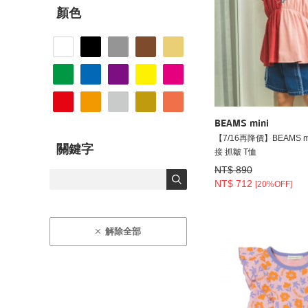
顏色
BEAMS mini
【7/16再降價】BEAMS mi
關鍵字
接 抓皺 T恤
NT$ 890
NT$ 712
[20%OFF]
解除全部