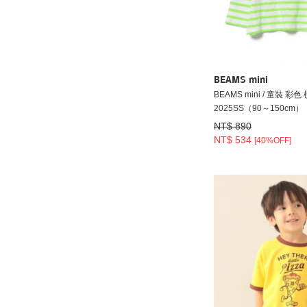
BEAMS mini
BEAMS mini / 童裝 彩
2025SS（90～150cm）
NT$ 890
NT$ 534
[40%OFF]