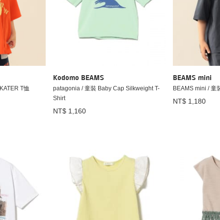
Kodomo BEAMS
BEAMS mini
SKATER T恤
patagonia / 童裝 Baby Cap Silkweight T-
BEAMS mini /
Shirt
NT$ 1,180
NT$ 1,160