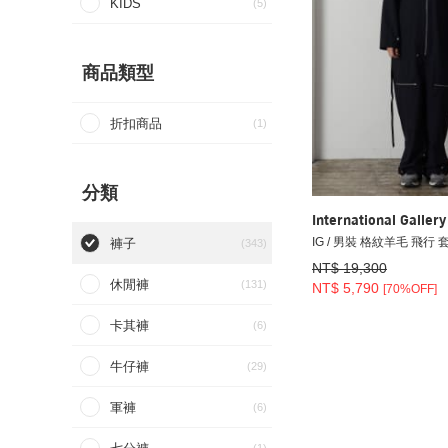
KIDS
(5)
商品類型
折扣商品
(1)
分類
International Galle
IG / 男裝 格紋羊毛 飛行 
褲子
(343)
NT$ 19,300
休閒褲
(131)
NT$ 5,790
[70%OFF]
卡其褲
(6)
牛仔褲
(29)
軍褲
(6)