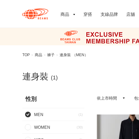
商品
穿搭
支線品牌
店舖
TOP
商品
褲子
連身裝
（MEN）
>
>
>
連身裝
(1)
性別
依上市時間
包
MEN
(1)
WOMEN
(30)