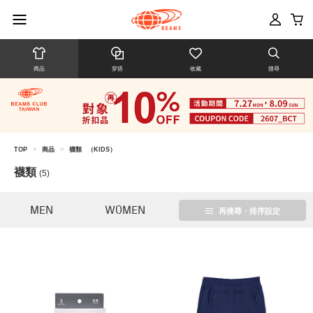
商品
穿搭
收藏
搜尋
TOP
>
商品
>
襪類
（KIDS）
襪類
(5)
MEN
WOMEN
再搜尋・排序設定