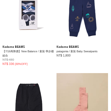
Kodomo BEAMS
Kodomo BEAMS
【7/16再降價】New Balance / 童裝 學步襪
patagonia / 童裝 Baby Sweatpants
NT$ 1,800
組合
NT$ 480
NT$ 336
[30%OFF]