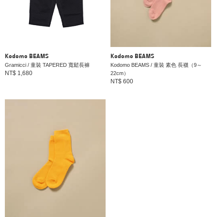
Kodomo BEAMS
Kodomo BEAMS
Gramicci / 童裝 TAPERED 寬鬆長褲
Kodomo BEAMS / 童裝 素色 長襪（9～
NT$ 1,680
22cm）
NT$ 600