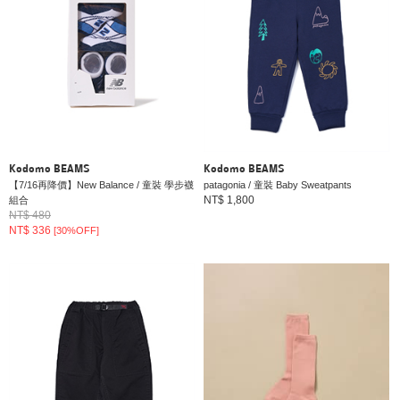
Kodomo BEAMS
Kodomo BEAMS
【7/16再降價】New Balance / 童裝 學步襪
patagonia / 童裝 Baby Sweatpants
NT$ 1,800
組合
NT$ 480
NT$ 336
[30%OFF]