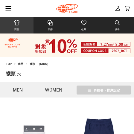
商品
穿搭
收藏
搜尋
TOP
>
商品
>
襪類
（KIDS）
襪類
(5)
MEN
WOMEN
再搜尋・排序設定