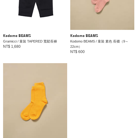
Kodomo BEAMS
Kodomo BEAMS
Gramicci / 童裝 TAPERED 寬鬆長褲
Kodomo BEAMS / 童裝 素色 長襪（9～
NT$ 1,680
22cm）
NT$ 600