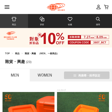
商品
穿搭
收藏
搜尋
TOP
>
商品
>
雜貨・興趣
（MEN、一般商品）
雜貨・興趣
(23)
MEN
WOMEN
再搜尋・排序設定
SOLDOUT